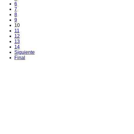
6
7
8
9
10
11
12
13
14
Siguiente
Final