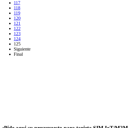
117
118
119
120
121
122
123
124
125
Siguiente
Final
¡Pide aqui su presupuesto para tarjeta SIM IoT/M2M