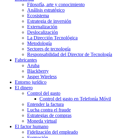
Filosofía, arte y conocimiento
Análisis estratégico
Ecosistema
Estrategia de inversión
Externalización
Deslocalización
La Dirección Tecnológica
Metodología
Sectores de tecnología
Responsabilidad del Director de Tecnología
Fabricantes
Aruba
Blackberry
Jasper Wireless
Entorno jurídico
El dinero
Control del gasto
Control del gasto en Telefonía Móvil
Entender la factura
Lucha contra el fraude
Estrategias de compras
Moneda virtual
El factor humano
Fidelización del empleado
Formación