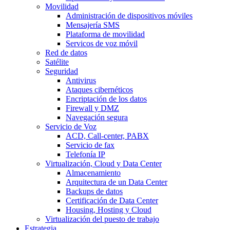
Movilidad
Administración de dispositivos móviles
Mensajería SMS
Plataforma de movilidad
Servicos de voz móvil
Red de datos
Satélite
Seguridad
Antivirus
Ataques cibernéticos
Encriptación de los datos
Firewall y DMZ
Navegación segura
Servicio de Voz
ACD, Call-center, PABX
Servicio de fax
Telefonía IP
Virtualización, Cloud y Data Center
Almacenamiento
Arquitectura de un Data Center
Backups de datos
Certificación de Data Center
Housing, Hosting y Cloud
Virtualización del puesto de trabajo
Estrategia