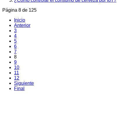
¿Cómo controlar el consumo de cerveza por IoT?
Página 8 de 125
Inicio
Anterior
3
4
5
6
7
8
9
10
11
12
Siguiente
Final