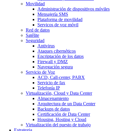
Movilidad
Administración de dispositivos móviles
Mensajería SMS
Plataforma de movilidad
Servicos de voz móvil
Red de datos
Satélite
Seguridad
Antivirus
Ataques cibernéticos
Encriptación de los datos
Firewall y DMZ
Navegación segura
Servicio de Voz
ACD, Call-center, PABX
Servicio de fax
Telefonía IP
Virtualización, Cloud y Data Center
Almacenamiento
Arquitectura de un Data Center
Backups de datos
Certificación de Data Center
Housing, Hosting y Cloud
Virtualización del puesto de trabajo
Estrategia