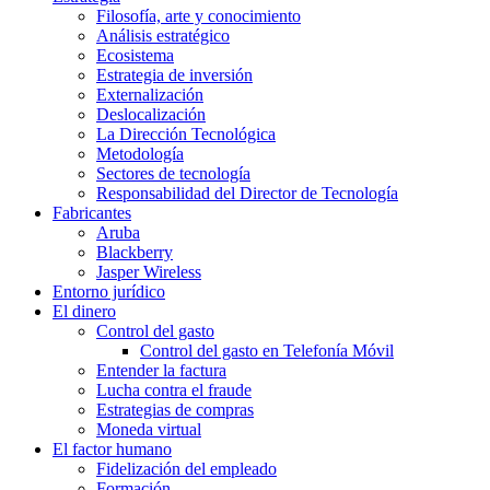
Filosofía, arte y conocimiento
Análisis estratégico
Ecosistema
Estrategia de inversión
Externalización
Deslocalización
La Dirección Tecnológica
Metodología
Sectores de tecnología
Responsabilidad del Director de Tecnología
Fabricantes
Aruba
Blackberry
Jasper Wireless
Entorno jurídico
El dinero
Control del gasto
Control del gasto en Telefonía Móvil
Entender la factura
Lucha contra el fraude
Estrategias de compras
Moneda virtual
El factor humano
Fidelización del empleado
Formación