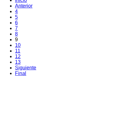
Inicio
Anterior
4
5
6
7
8
9
10
11
12
13
Siguiente
Final