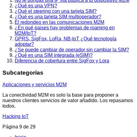
No le pongas una IP fija pública a tu dispositivo M2M
¿Qué es una VPN?
¿Qué el steering con una tarjeta SIM?
¿Qué es una tarjeta SIM multioperador?
El redondeo en las comunicaciones M2M
¿En qué paises hay problemas de roaming en
M2M/IoT?
GPRS, SigFox, LoRa, NB-IoT ¿Qué tecnología
adoptar?
¿Se puede cambiar de operador sin cambiar la SIM?
¿Qué es una SIM integrada (eSIM)?
Diferencia de cobertura entre SigFox y Lora
Subcategorías
Aplicaciones y servicios M2M
La conectividad M2M es solo la base para proponer a
nuestros clientes servicios de valor añadido. Los repasamos
todos.
Hacking IoT
Página 9 de 29