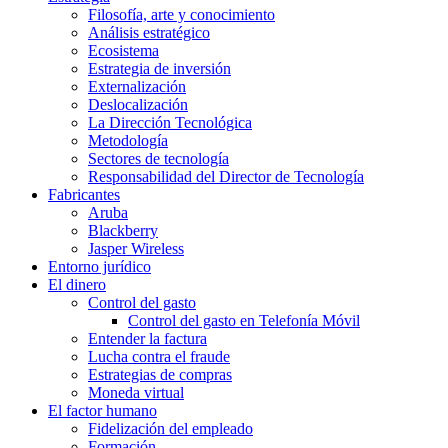
Filosofía, arte y conocimiento
Análisis estratégico
Ecosistema
Estrategia de inversión
Externalización
Deslocalización
La Dirección Tecnológica
Metodología
Sectores de tecnología
Responsabilidad del Director de Tecnología
Fabricantes
Aruba
Blackberry
Jasper Wireless
Entorno jurídico
El dinero
Control del gasto
Control del gasto en Telefonía Móvil
Entender la factura
Lucha contra el fraude
Estrategias de compras
Moneda virtual
El factor humano
Fidelización del empleado
Formación