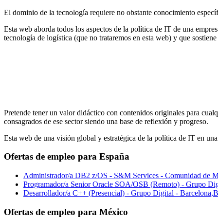
El dominio de la tecnología requiere no obstante conocimiento específi
Esta web aborda todos los aspectos de la política de IT de una empre
tecnología de logística (que no trataremos en esta web) y que sostiene
Pretende tener un valor didáctico con contenidos originales para cualq
consagrados de ese sector siendo una base de reflexión y progreso.
Esta web de una visión global y estratégica de la política de IT en una 
Ofertas de empleo para España
Administrador/a DB2 z/OS - S&M Services - Comunidad de M
Programador/a Senior Oracle SOA/OSB (Remoto) - Grupo Dig
Desarrollador/a C++ (Presencial) - Grupo Digital - Barcelona
Ofertas de empleo para México