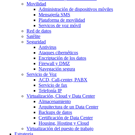
Movilidad
Administración de dispositivos móviles
Mensajería SMS
Plataforma de movilidad
Servicos de voz móvil
Red de datos
Satélite
Seguridad
Antivirus
Ataques cibernéticos
Encriptación de los datos
Firewall y DMZ
Navegación segura
Servicio de Voz
ACD, Call-center, PABX
Servicio de fax
Telefonía IP
Virtualización, Cloud y Data Center
Almacenamiento
Arquitectura de un Data Center
Backups de datos
Certificación de Data Center
Housing, Hosting y Cloud
Virtualización del puesto de trabajo
Estrategia