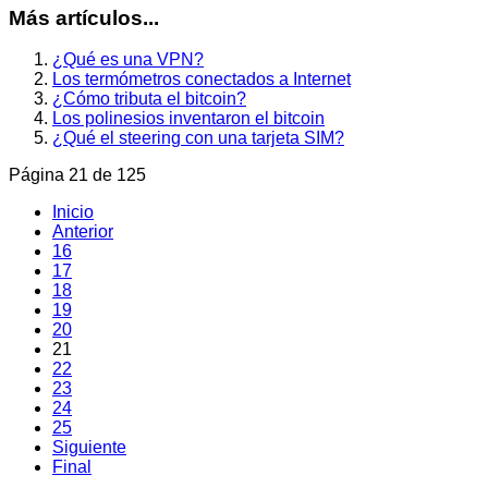
Más artículos...
¿Qué es una VPN?
Los termómetros conectados a Internet
¿Cómo tributa el bitcoin?
Los polinesios inventaron el bitcoin
¿Qué el steering con una tarjeta SIM?
Página 21 de 125
Inicio
Anterior
16
17
18
19
20
21
22
23
24
25
Siguiente
Final