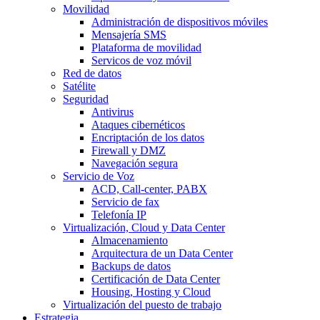
Movilidad
Administración de dispositivos móviles
Mensajería SMS
Plataforma de movilidad
Servicos de voz móvil
Red de datos
Satélite
Seguridad
Antivirus
Ataques cibernéticos
Encriptación de los datos
Firewall y DMZ
Navegación segura
Servicio de Voz
ACD, Call-center, PABX
Servicio de fax
Telefonía IP
Virtualización, Cloud y Data Center
Almacenamiento
Arquitectura de un Data Center
Backups de datos
Certificación de Data Center
Housing, Hosting y Cloud
Virtualización del puesto de trabajo
Estrategia