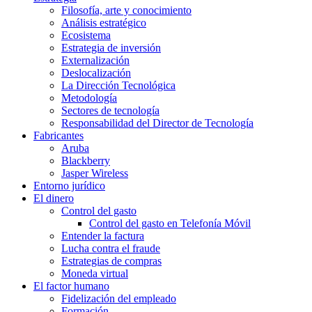
Filosofía, arte y conocimiento
Análisis estratégico
Ecosistema
Estrategia de inversión
Externalización
Deslocalización
La Dirección Tecnológica
Metodología
Sectores de tecnología
Responsabilidad del Director de Tecnología
Fabricantes
Aruba
Blackberry
Jasper Wireless
Entorno jurídico
El dinero
Control del gasto
Control del gasto en Telefonía Móvil
Entender la factura
Lucha contra el fraude
Estrategias de compras
Moneda virtual
El factor humano
Fidelización del empleado
Formación