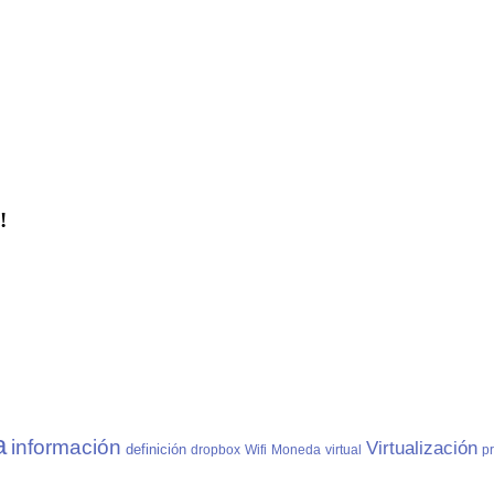
!
a
información
Virtualización
definición
dropbox
Wifi
Moneda
virtual
p