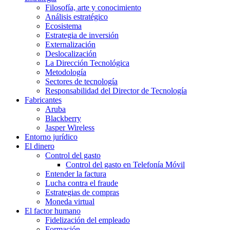
Filosofía, arte y conocimiento
Análisis estratégico
Ecosistema
Estrategia de inversión
Externalización
Deslocalización
La Dirección Tecnológica
Metodología
Sectores de tecnología
Responsabilidad del Director de Tecnología
Fabricantes
Aruba
Blackberry
Jasper Wireless
Entorno jurídico
El dinero
Control del gasto
Control del gasto en Telefonía Móvil
Entender la factura
Lucha contra el fraude
Estrategias de compras
Moneda virtual
El factor humano
Fidelización del empleado
Formación