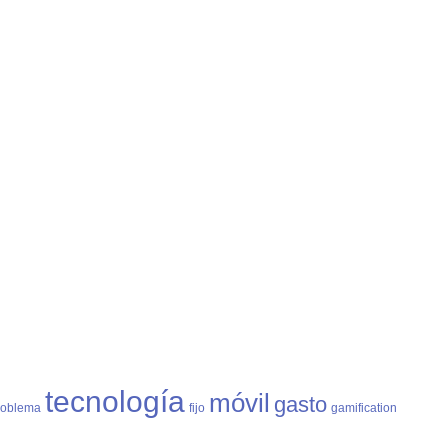
tecnología
móvil
gasto
roblema
fijo
gamification