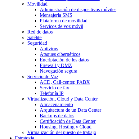
Movilidad
Administración de dispositivos móviles
Mensajería SMS
Plataforma de movilidad
Servicos de voz móvil
Red de datos
Satélite
Seguridad
Antivirus
Ataques cibernéticos
Encriptación de los datos
Firewall y DMZ
Navegación segura
Servicio de Voz
ACD, Call-center, PABX
Servicio de fax
Telefonía IP
Virtualización, Cloud y Data Center
Almacenamiento
Arquitectura de un Data Center
Backups de datos
Certificación de Data Center
Housing, Hosting y Cloud
Virtualización del puesto de trabajo
Estrategia