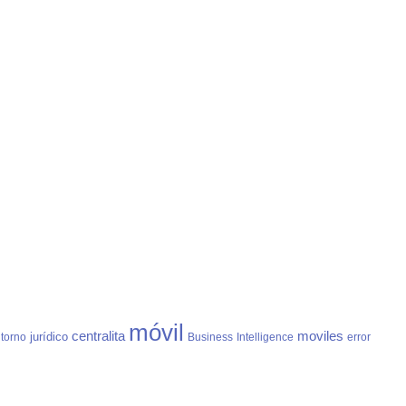
móvil
centralita
moviles
jurídico
torno
Business
Intelligence
error