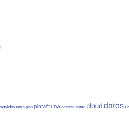
!
datos
cloud
plataforma
servicios
unico
plan
demand
failure
En