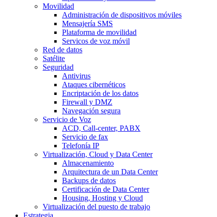
Movilidad
Administración de dispositivos móviles
Mensajería SMS
Plataforma de movilidad
Servicos de voz móvil
Red de datos
Satélite
Seguridad
Antivirus
Ataques cibernéticos
Encriptación de los datos
Firewall y DMZ
Navegación segura
Servicio de Voz
ACD, Call-center, PABX
Servicio de fax
Telefonía IP
Virtualización, Cloud y Data Center
Almacenamiento
Arquitectura de un Data Center
Backups de datos
Certificación de Data Center
Housing, Hosting y Cloud
Virtualización del puesto de trabajo
Estrategia