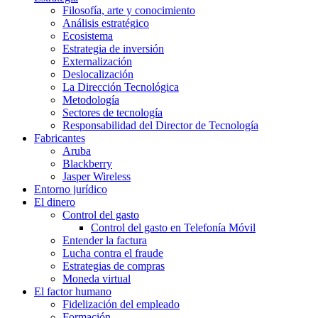
Filosofía, arte y conocimiento
Análisis estratégico
Ecosistema
Estrategia de inversión
Externalización
Deslocalización
La Dirección Tecnológica
Metodología
Sectores de tecnología
Responsabilidad del Director de Tecnología
Fabricantes
Aruba
Blackberry
Jasper Wireless
Entorno jurídico
El dinero
Control del gasto
Control del gasto en Telefonía Móvil
Entender la factura
Lucha contra el fraude
Estrategias de compras
Moneda virtual
El factor humano
Fidelización del empleado
Formación