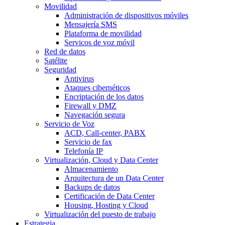
Movilidad
Administración de dispositivos móviles
Mensajería SMS
Plataforma de movilidad
Servicos de voz móvil
Red de datos
Satélite
Seguridad
Antivirus
Ataques cibernéticos
Encriptación de los datos
Firewall y DMZ
Navegación segura
Servicio de Voz
ACD, Call-center, PABX
Servicio de fax
Telefonía IP
Virtualización, Cloud y Data Center
Almacenamiento
Arquitectura de un Data Center
Backups de datos
Certificación de Data Center
Housing, Hosting y Cloud
Virtualización del puesto de trabajo
Estrategia