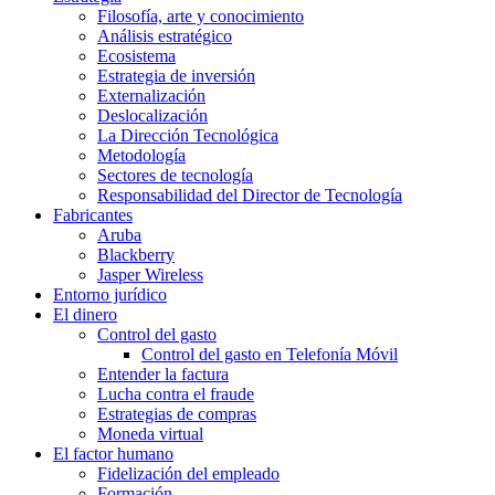
Filosofía, arte y conocimiento
Análisis estratégico
Ecosistema
Estrategia de inversión
Externalización
Deslocalización
La Dirección Tecnológica
Metodología
Sectores de tecnología
Responsabilidad del Director de Tecnología
Fabricantes
Aruba
Blackberry
Jasper Wireless
Entorno jurídico
El dinero
Control del gasto
Control del gasto en Telefonía Móvil
Entender la factura
Lucha contra el fraude
Estrategias de compras
Moneda virtual
El factor humano
Fidelización del empleado
Formación