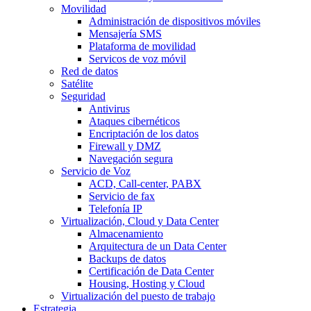
Movilidad
Administración de dispositivos móviles
Mensajería SMS
Plataforma de movilidad
Servicos de voz móvil
Red de datos
Satélite
Seguridad
Antivirus
Ataques cibernéticos
Encriptación de los datos
Firewall y DMZ
Navegación segura
Servicio de Voz
ACD, Call-center, PABX
Servicio de fax
Telefonía IP
Virtualización, Cloud y Data Center
Almacenamiento
Arquitectura de un Data Center
Backups de datos
Certificación de Data Center
Housing, Hosting y Cloud
Virtualización del puesto de trabajo
Estrategia