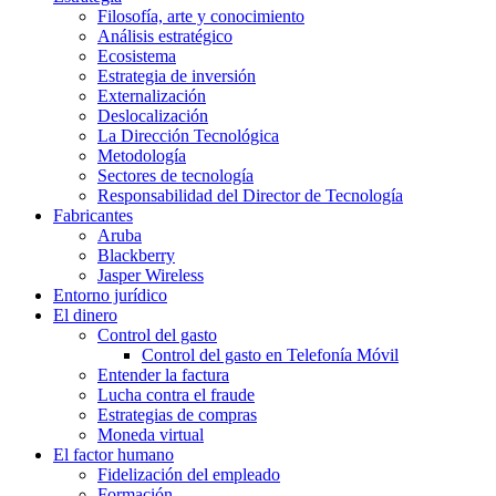
Filosofía, arte y conocimiento
Análisis estratégico
Ecosistema
Estrategia de inversión
Externalización
Deslocalización
La Dirección Tecnológica
Metodología
Sectores de tecnología
Responsabilidad del Director de Tecnología
Fabricantes
Aruba
Blackberry
Jasper Wireless
Entorno jurídico
El dinero
Control del gasto
Control del gasto en Telefonía Móvil
Entender la factura
Lucha contra el fraude
Estrategias de compras
Moneda virtual
El factor humano
Fidelización del empleado
Formación