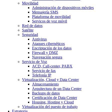
Movilidad
Administración de dispositivos móviles
Mensajería SMS
Plataforma de movilidad
Servicos de voz móvil
Red de datos
Satélite
Seguridad
Antivirus
Ataques cibernéticos
Encriptación de los datos
Firewall y DMZ
Navegación segura
Servicio de Voz
ACD, Call-center, PABX
Servicio de fax
Telefonía IP
Virtualización, Cloud y Data Center
Almacenamiento
Arquitectura de un Data Center
Backups de datos
Certificación de Data Center
Housing, Hosting y Cloud
Virtualización del puesto de trabajo
Estrategia