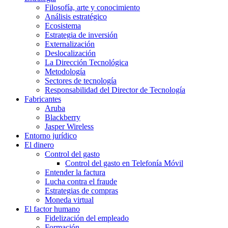
Filosofía, arte y conocimiento
Análisis estratégico
Ecosistema
Estrategia de inversión
Externalización
Deslocalización
La Dirección Tecnológica
Metodología
Sectores de tecnología
Responsabilidad del Director de Tecnología
Fabricantes
Aruba
Blackberry
Jasper Wireless
Entorno jurídico
El dinero
Control del gasto
Control del gasto en Telefonía Móvil
Entender la factura
Lucha contra el fraude
Estrategias de compras
Moneda virtual
El factor humano
Fidelización del empleado
Formación