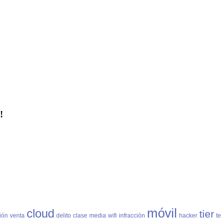
!
móvil
cloud
tier
ción
venta
delito
clase
media
wifi
infracción
hacker
t