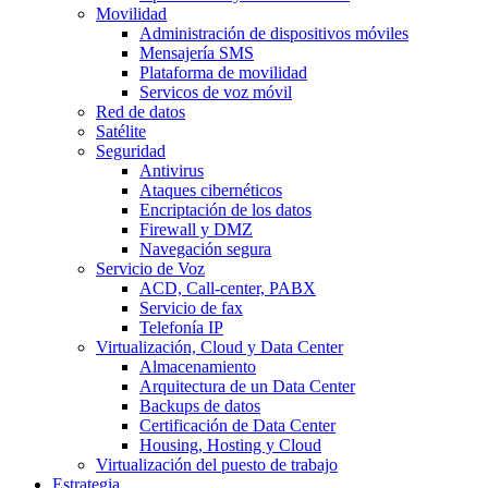
Movilidad
Administración de dispositivos móviles
Mensajería SMS
Plataforma de movilidad
Servicos de voz móvil
Red de datos
Satélite
Seguridad
Antivirus
Ataques cibernéticos
Encriptación de los datos
Firewall y DMZ
Navegación segura
Servicio de Voz
ACD, Call-center, PABX
Servicio de fax
Telefonía IP
Virtualización, Cloud y Data Center
Almacenamiento
Arquitectura de un Data Center
Backups de datos
Certificación de Data Center
Housing, Hosting y Cloud
Virtualización del puesto de trabajo
Estrategia