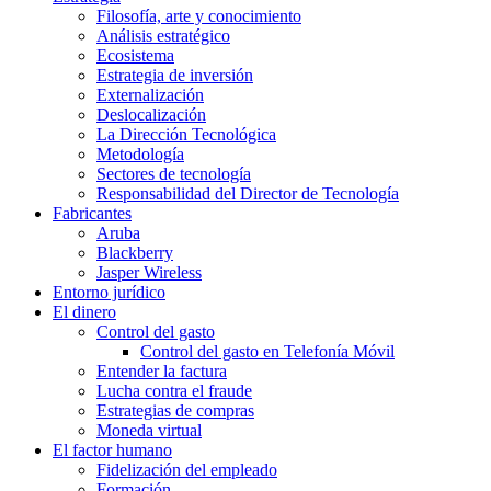
Filosofía, arte y conocimiento
Análisis estratégico
Ecosistema
Estrategia de inversión
Externalización
Deslocalización
La Dirección Tecnológica
Metodología
Sectores de tecnología
Responsabilidad del Director de Tecnología
Fabricantes
Aruba
Blackberry
Jasper Wireless
Entorno jurídico
El dinero
Control del gasto
Control del gasto en Telefonía Móvil
Entender la factura
Lucha contra el fraude
Estrategias de compras
Moneda virtual
El factor humano
Fidelización del empleado
Formación