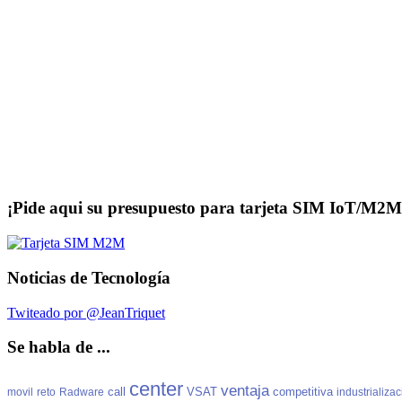
¡Pide aqui su presupuesto para tarjeta SIM IoT/M2M
Noticias de Tecnología
Twiteado por @JeanTriquet
Se habla de ...
center
ventaja
call
VSAT
competitiva
movil
reto
Radware
industrializa