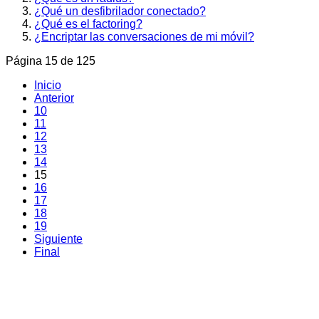
¿Qué un desfibrilador conectado?
¿Qué es el factoring?
¿Encriptar las conversaciones de mi móvil?
Página 15 de 125
Inicio
Anterior
10
11
12
13
14
15
16
17
18
19
Siguiente
Final