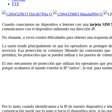
FTP
Cuando conectamos un dispositivo a Internet con una
tarjeta SI
comunicarnos con el dispositivo utilizando esa dirección IP.
No obstante, a veces existen dificultades para obtener una respuesta d
La razón reside principalmente en que los operadores se protegen d
servicio). Esa protección se construye filtrando las conexiones q
permiten; los protocolos que se pueden utilizar y los puertos de comu
El otro mecanismo de protección que utilizan los operadores que pro
porque ocultamos al mundo exterior la IP "nativa", la real para sustitui
Por lo tanto, cuando identificamos a la IP de nuestro dispositivo e 
comunicación puede por lo tanto ir hacia el dispositivo pero, si las re