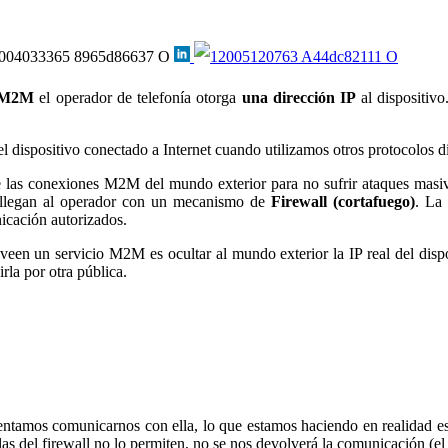
M M2M
el operador de telefonía otorga
una dirección IP
al dispositivo
el dispositivo conectado a Internet cuando utilizamos otros protocolos 
e las conexiones M2M del mundo exterior para no sufrir ataques masiv
ue llegan al operador con un mecanismo de
Firewall (cortafuego)
. La
nicación autorizados.
veen un servicio M2M es ocultar al mundo exterior la IP real del dispo
rla por otra pública.
intentamos comunicarnos con ella, lo que estamos haciendo en realidad e
glas del firewall no lo permiten, no se nos devolverá la comunicación (el