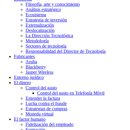
Filosofía, arte y conocimiento
Análisis estratégico
Ecosistema
Estrategia de inversión
Externalización
Deslocalización
La Dirección Tecnológica
Metodología
Sectores de tecnología
Responsabilidad del Director de Tecnología
Fabricantes
Aruba
Blackberry
Jasper Wireless
Entorno jurídico
El dinero
Control del gasto
Control del gasto en Telefonía Móvil
Entender la factura
Lucha contra el fraude
Estrategias de compras
Moneda virtual
El factor humano
Fidelización del empleado
Formación