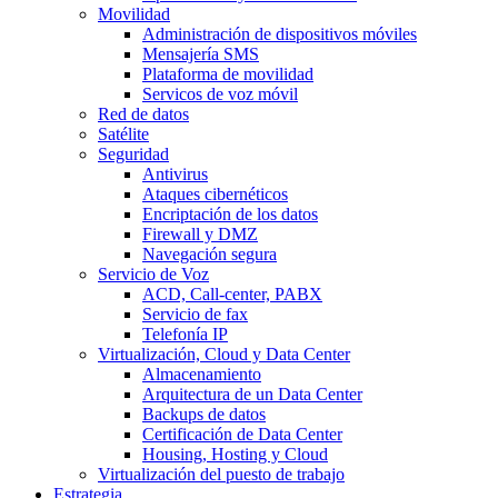
Movilidad
Administración de dispositivos móviles
Mensajería SMS
Plataforma de movilidad
Servicos de voz móvil
Red de datos
Satélite
Seguridad
Antivirus
Ataques cibernéticos
Encriptación de los datos
Firewall y DMZ
Navegación segura
Servicio de Voz
ACD, Call-center, PABX
Servicio de fax
Telefonía IP
Virtualización, Cloud y Data Center
Almacenamiento
Arquitectura de un Data Center
Backups de datos
Certificación de Data Center
Housing, Hosting y Cloud
Virtualización del puesto de trabajo
Estrategia