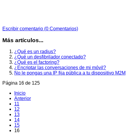
Escribir comentario (0 Comentarios)
Más artículos...
¿Qué es un radius?
¿Qué un desfibrilador conectado?
¿Qué es el factoring?
¿Encriptar las conversaciones de mi móvil?
No le pongas una IP fija pública a tu dispositivo M2M
Página 16 de 125
Inicio
Anterior
11
12
13
14
15
16