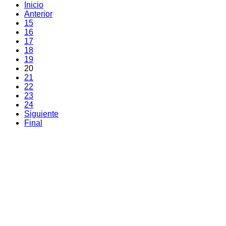
Inicio
Anterior
15
16
17
18
19
20
21
22
23
24
Siguiente
Final