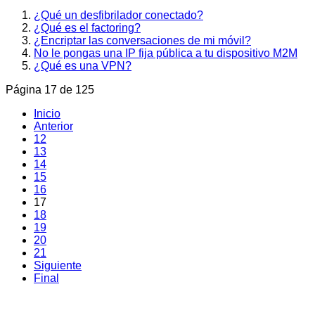
¿Qué un desfibrilador conectado?
¿Qué es el factoring?
¿Encriptar las conversaciones de mi móvil?
No le pongas una IP fija pública a tu dispositivo M2M
¿Qué es una VPN?
Página 17 de 125
Inicio
Anterior
12
13
14
15
16
17
18
19
20
21
Siguiente
Final