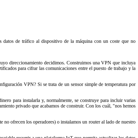
 datos de tráfico al dispositivo de la máquina con un coste que no
da cuyo direccionamiento decidimos. Construimos una VPN que incluya
icados para cifrar las comunicaciones entre el puesto de trabajo y la
onfiguración VPN? Si se trata de un sensor simple de temperatura por
nero para instalarla y, normalmente, se construye para incluir varias
namiento privado que acabamos de construir. Con los cuál, "nos hemos
no ofrecen los operadores) o instalamos un router al lado de nuestro
sejable recurrir a una plataforma IoT que permita actualizar los datos