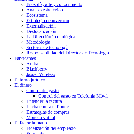
Filosofía, arte y conocimiento
Análisis estratégico
Ecosistema
Estrategia de inversión
Externalización
Deslocalización
La Dirección Tecnológica
Metodología
Sectores de tecnología
Responsabilidad del Director de Tecnología
Fabricantes
Aruba
Blackberry
Jasper Wireless
Entorno jurídico
El dinero
Control del gasto
Control del gasto en Telefonía Móvil
Entender la factura
Lucha contra el fraude
Estrategias de compras
Moneda virtual
El factor humano
Fidelización del empleado
Formación