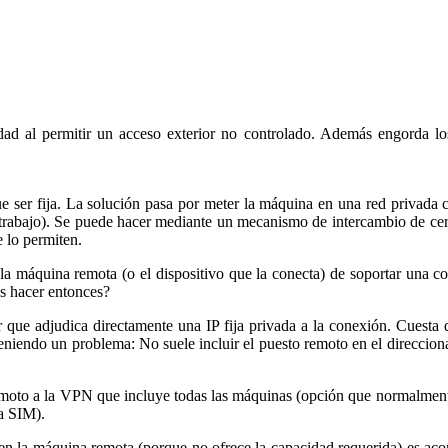
ad al permitir un acceso exterior no controlado. Además engorda los
que ser fija. La solución pasa por meter la máquina en una red priva
rabajo). Se puede hacer mediante un mecanismo de intercambio de certif
 lo permiten.
 la máquina remota (o el dispositivo que la conecta) de soportar una c
s hacer entonces?
ue adjudica directamente una IP fija privada a la conexión. Cuesta di
teniendo un problema: No suele incluir el puesto remoto en el direccio
oto a la VPN que incluye todas las máquinas (opción que normalmente 
a SIM).
 en la máquina remota (porque no ofrece la capacidad requerida) es acon