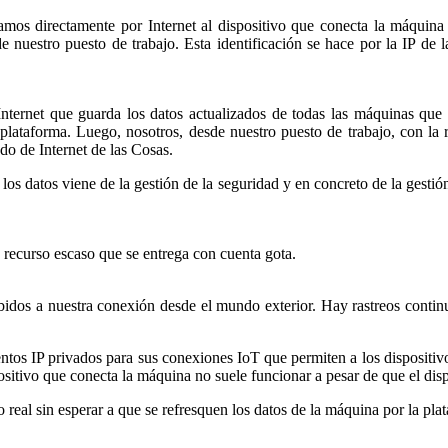
amos directamente por Internet al dispositivo que conecta la máquina
 nuestro puesto de trabajo. Esta identificación se hace por la IP de l
ternet que guarda los datos actualizados de todas las máquinas que 
la plataforma. Luego, nosotros, desde nuestro puesto de trabajo, con la
do de Internet de las Cosas.
os datos viene de la gestión de la seguridad y en concreto de la gestió
 recurso escaso que se entrega con cuenta gota.
ebidos a nuestra conexión desde el mundo exterior. Hay rastreos contin
entos IP privados para sus conexiones IoT que permiten a los dispositi
ositivo que conecta la máquina no suele funcionar a pesar de que el dis
real sin esperar a que se refresquen los datos de la máquina por la pl