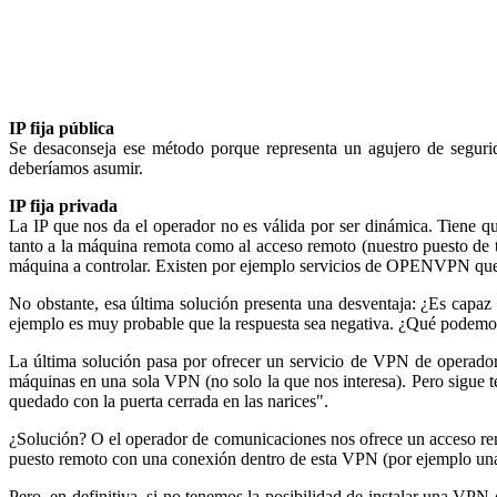
IP fija pública
Se desaconseja ese método porque representa un agujero de segurid
deberíamos asumir.
IP fija privada
La IP que nos da el operador no es válida por ser dinámica. Tiene 
tanto a la máquina remota como al acceso remoto (nuestro puesto de t
máquina a controlar. Existen por ejemplo servicios de OPENVPN que
No obstante, esa última solución presenta una desventaja: ¿Es capaz
ejemplo es muy probable que la respuesta sea negativa. ¿Qué podemo
La última solución pasa por ofrecer un servicio de VPN de operador q
máquinas en una sola VPN (no solo la que nos interesa). Pero sigue 
quedado con la puerta cerrada en las narices".
¿Solución? O el operador de comunicaciones nos ofrece un acceso rem
puesto remoto con una conexión dentro de esta VPN (por ejemplo un
Pero, en definitiva, si no tenemos la posibilidad de instalar una VPN