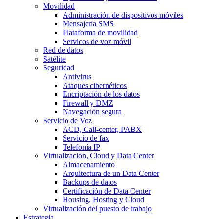
Movilidad
Administración de dispositivos móviles
Mensajería SMS
Plataforma de movilidad
Servicos de voz móvil
Red de datos
Satélite
Seguridad
Antivirus
Ataques cibernéticos
Encriptación de los datos
Firewall y DMZ
Navegación segura
Servicio de Voz
ACD, Call-center, PABX
Servicio de fax
Telefonía IP
Virtualización, Cloud y Data Center
Almacenamiento
Arquitectura de un Data Center
Backups de datos
Certificación de Data Center
Housing, Hosting y Cloud
Virtualización del puesto de trabajo
Estrategia