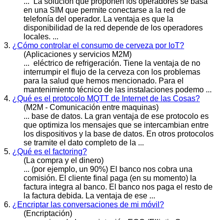
... La solución que proponen los operadores se basa
en una SIM que permite conectarse a la red de
telefonía del operador. La
ventaja
es que la
disponibilidad de la red depende de los operadores
locales. ...
3.
¿Cómo controlar el consumo de cerveza por IoT?
(Aplicaciones y servicios M2M)
... eléctrico de refrigeración. Tiene la
ventaja
de no
interrumpir el flujo de la cerveza con los problemas
para la salud que hemos mencionado. Para el
mantenimiento técnico de las instalaciones podemo ...
4.
¿Qué es el protocolo MQTT de Internet de las Cosas?
(M2M - Comunicación entre maquinas)
... base de datos. La gran
ventaja
de ese protocolo es
que optimiza los mensajes que se intercambian entre
los dispositivos y la base de datos. En otros protocolos
se tramite el dato completo de la ...
5.
¿Qué es el factoring?
(La compra y el dinero)
... (por ejemplo, un 90%) El banco nos cobra una
comisión. El cliente final paga (en su momento) la
factura integra al banco. El banco nos paga el resto de
la factura debida. La
ventaja
de ese ...
6.
¿Encriptar las conversaciones de mi móvil?
(Encriptación)