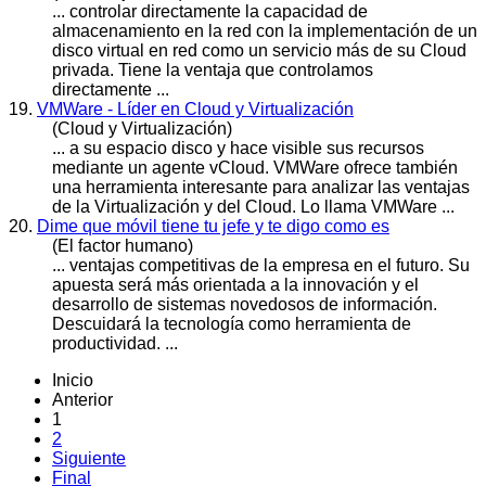
... controlar directamente la capacidad de
almacenamiento en la red con la implementación de un
disco virtual en red como un servicio más de su Cloud
privada. Tiene la
ventaja
que controlamos
directamente ...
19.
VMWare - Líder en Cloud y Virtualización
(Cloud y Virtualización)
... a su espacio disco y hace visible sus recursos
mediante un agente vCloud. VMWare ofrece también
una herramienta interesante para analizar las
ventaja
s
de la Virtualización y del Cloud. Lo llama VMWare ...
20.
Dime que móvil tiene tu jefe y te digo como es
(El factor humano)
...
ventaja
s competitivas de la empresa en el futuro. Su
apuesta será más orientada a la innovación y el
desarrollo de sistemas novedosos de información.
Descuidará la tecnología como herramienta de
productividad. ...
Inicio
Anterior
1
2
Siguiente
Final