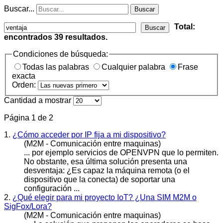
Buscar...
Buscar
Total:
Buscar
encontrados
39
resultados.
Condiciones de búsqueda:
Todas las palabras
Cualquier palabra
Frase
exacta
Orden:
Cantidad a mostrar
Página 1 de 2
1.
¿Cómo acceder por IP fija a mi dispositivo?
(M2M - Comunicación entre maquinas)
... por ejemplo servicios de OPENVPN que lo permiten.
No obstante, esa última solución presenta una
des
ventaja
: ¿Es capaz la máquina remota (o el
dispositivo que la conecta) de soportar una
configuración ...
2.
¿Qué elegir para mi proyecto IoT? ¿Una SIM M2M o
SigFox/Lora?
(M2M - Comunicación entre maquinas)