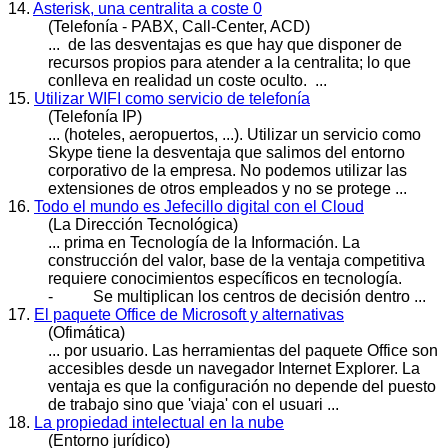
14.
Asterisk, una centralita a coste 0
(Telefonía - PABX, Call-Center, ACD)
... de las des
ventaja
s es que hay que disponer de
recursos propios para atender a la centralita; lo que
conlleva en realidad un coste oculto. ...
15.
Utilizar WIFI como servicio de telefonía
(Telefonía IP)
... (hoteles, aeropuertos, ...). Utilizar un servicio como
Skype tiene la des
ventaja
que salimos del entorno
corporativo de la empresa. No podemos utilizar las
extensiones de otros empleados y no se protege ...
16.
Todo el mundo es Jefecillo digital con el Cloud
(La Dirección Tecnológica)
... prima en Tecnología de la Información. La
construcción del valor, base de la
ventaja
competitiva
requiere conocimientos específicos en tecnología.
- Se multiplican los centros de decisión dentro ...
17.
El paquete Office de Microsoft y alternativas
(Ofimática)
... por usuario. Las herramientas del paquete Office son
accesibles desde un navegador Internet Explorer. La
ventaja
es que la configuración no depende del puesto
de trabajo sino que 'viaja' con el usuari ...
18.
La propiedad intelectual en la nube
(Entorno jurídico)