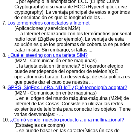
... por ejemplo la encriptación ECC (Elliptic Curve
Cryptography) o su variante HCC (Hyperelliptic curve
cryptography). La
ventaja
principal de estos algoritmos
de encriptación es que la longitud de las ...
7.
Los termómetros conectados a Internet
(Aplicaciones y servicios M2M)
... a Internet enlanzando con los termómetros por señal
radio local (ZigBee por ejemplo). La
ventaja
de esta
solución es que los problemas de cobertura se pueden
tratar in-situ. Sin embargo, si fallas ...
8.
¿Qué el steering con una tarjeta SIM?
(M2M - Comunicación entre maquinas)
... la tarjeta está en itinerancia? El operador elegido
puede ser (depende del operador de telefonía): El
operador más barato. La des
ventaja
de esta política es
que puede dar el caso que nuestra ...
9.
GPRS, SigFox, LoRa, NB-IoT ¿Qué tecnología adoptar?
(M2M - Comunicación entre maquinas)
... en el origen del mundo máquina-máquina (M2M) de
Internet de las Cosas. Consiste en utilizar las redes
existentes de telefonía para conectar los objetos. Tiene
varias des
ventaja
s: - ...
10.
¿Comó vender nuestro producto a una multinacional?
(Estrategias de compra)
... se puede basar en las características únicas de