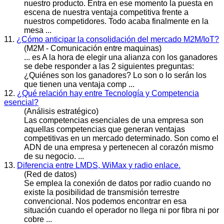
nuestro producto. Entra en ese momento la puesta en
escena de nuestra
ventaja
competitiva frente a
nuestros competidores. Todo acaba finalmente en la
mesa ...
11.
¿Cómo anticipar la consolidación del mercado M2M/IoT?
(M2M - Comunicación entre maquinas)
... es A la hora de elegir una alianza con los ganadores
se debe responder a las 2 siguientes preguntas:
¿Quiénes son los ganadores? Lo son o lo serán los
que tienen una
ventaja
comp ...
12.
¿Qué relación hay entre Tecnología y Competencia
esencial?
(Análisis estratégico)
Las competencias esenciales de una empresa son
aquellas competencias que generan
ventaja
s
competitivas en un mercado determinado. Son como el
ADN de una empresa y pertenecen al corazón mismo
de su negocio. ...
13.
Diferencia entre LMDS, WiMax y radio enlace.
(Red de datos)
Se emplea la conexión de datos por radio cuando no
existe la posibilidad de transmisión terrestre
convencional. Nos podemos encontrar en esa
situación cuando el operador no llega ni por fibra ni por
cobre ...