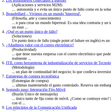
2.
Los termómetros conectados a Internet
(Aplicaciones y servicios M2M)
... autonomía y e evita un
único
punto de fallo como en la solu
3.
Beaudrillard – Vivimos en un mundo 'hiperreal'.
(Filosofía, arte y conocimiento)
... n para crear un mundo hiperreal. Es una idea contraria y u
un mun ...
4.
¿Qué es un punto único de fallo?
(Soluciones)
Un punto
único
de fallo (single point of failure en inglés) es 
5.
¿Añadimos valor con el correo electrónico?
(Productividad)
... que tiene nuestra empresa con el correo electrónico que pod
realmente ...
6.
ITIL como herramienta de industrialización de servicios de Tecnolo
(Metodología)
... un plan de continuidad del negocio; lo que conlleva inversi
7.
Estrategias de compra tecnológica
(Estrategias de compra)
... ultimas manteniendo el gasto controlado. Reserva sin embarg
8.
Segundo paso: Integración Fijo-Móvil
(Buzón Único de mensajería)
...
único
tanto de fija como de móvil. ¿Como se contruye esto? E
con el ...
9.
Los principios de la Comunicación Unificada