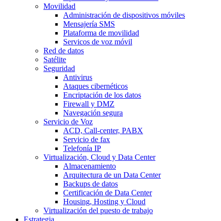
Movilidad
Administración de dispositivos móviles
Mensajería SMS
Plataforma de movilidad
Servicos de voz móvil
Red de datos
Satélite
Seguridad
Antivirus
Ataques cibernéticos
Encriptación de los datos
Firewall y DMZ
Navegación segura
Servicio de Voz
ACD, Call-center, PABX
Servicio de fax
Telefonía IP
Virtualización, Cloud y Data Center
Almacenamiento
Arquitectura de un Data Center
Backups de datos
Certificación de Data Center
Housing, Hosting y Cloud
Virtualización del puesto de trabajo
Estrategia