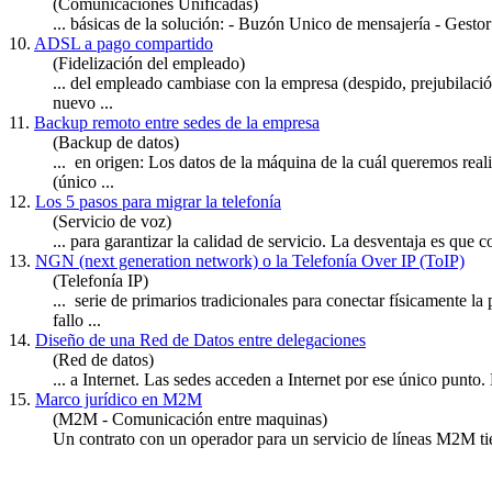
(Comunicaciones Unificadas)
... básicas de la solución: - Buzón
Unico
de mensajería - Gesto
10.
ADSL a pago compartido
(Fidelización del empleado)
... del empleado cambiase con la empresa (despido, prejubilación,
nuevo ...
11.
Backup remoto entre sedes de la empresa
(Backup de datos)
... en origen: Los datos de la máquina de la cuál queremos real
(
único
...
12.
Los 5 pasos para migrar la telefonía
(Servicio de voz)
... para garantizar la calidad de servicio. La desventaja es que
13.
NGN (next generation network) o la Telefonía Over IP (ToIP)
(Telefonía IP)
... serie de primarios tradicionales para conectar físicamente l
fallo ...
14.
Diseño de una Red de Datos entre delegaciones
(Red de datos)
... a Internet. Las sedes acceden a Internet por ese
único
punto. L
15.
Marco jurídico en M2M
(M2M - Comunicación entre maquinas)
Un contrato con un operador para un servicio de líneas M2M t