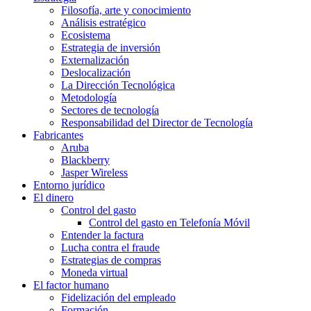
Filosofía, arte y conocimiento
Análisis estratégico
Ecosistema
Estrategia de inversión
Externalización
Deslocalización
La Dirección Tecnológica
Metodología
Sectores de tecnología
Responsabilidad del Director de Tecnología
Fabricantes
Aruba
Blackberry
Jasper Wireless
Entorno jurídico
El dinero
Control del gasto
Control del gasto en Telefonía Móvil
Entender la factura
Lucha contra el fraude
Estrategias de compras
Moneda virtual
El factor humano
Fidelización del empleado
Formación