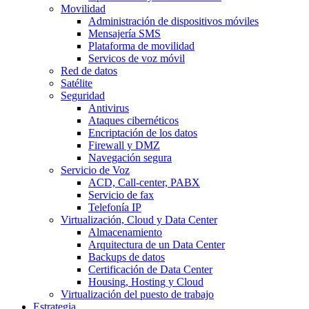
Movilidad
Administración de dispositivos móviles
Mensajería SMS
Plataforma de movilidad
Servicos de voz móvil
Red de datos
Satélite
Seguridad
Antivirus
Ataques cibernéticos
Encriptación de los datos
Firewall y DMZ
Navegación segura
Servicio de Voz
ACD, Call-center, PABX
Servicio de fax
Telefonía IP
Virtualización, Cloud y Data Center
Almacenamiento
Arquitectura de un Data Center
Backups de datos
Certificación de Data Center
Housing, Hosting y Cloud
Virtualización del puesto de trabajo
Estrategia