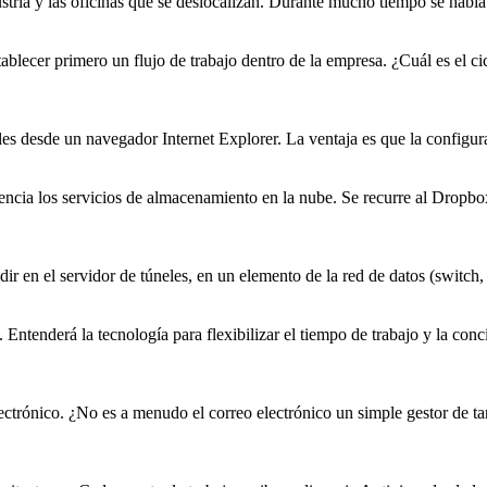
stria y las oficinas que se deslocalizan. Durante mucho tiempo se había 
tablecer primero un flujo de
trabajo
dentro de la empresa. ¿Cuál es el c
bles desde un navegador Internet Explorer. La ventaja es que la config
ncia los servicios de almacenamiento en la nube. Se recurre al Dropbo
dir en el servidor de túneles, en un elemento de la red de datos (switch,
. Entenderá la tecnología para flexibilizar el tiempo de
trabajo
y la conci
electrónico. ¿No es a menudo el correo electrónico un simple gestor de