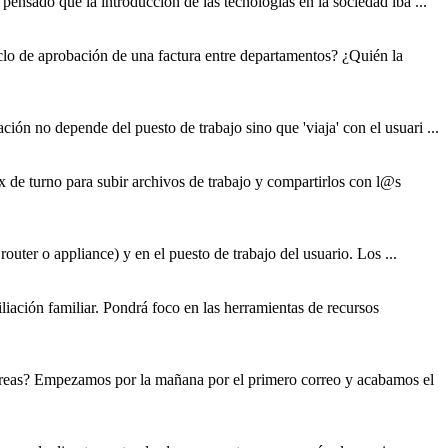
pensado que la introducción de las tecnologías en la sociedad iba ...
iclo de aprobación de una factura entre departamentos? ¿Quién la
uración no depende del puesto de
trabajo
sino que 'viaja' con el usuari ...
x de turno para subir archivos de
trabajo
y compartirlos con l@s
 router o appliance) y en el puesto de
trabajo
del usuario. Los ...
liación familiar. Pondrá foco en las herramientas de recursos
 tareas? Empezamos por la mañana por el primero correo y acabamos el