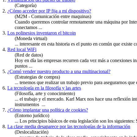
(Categoría)
2.
¿Cómo acceder por IP fija a mi dispositivo?
(M2M - Comunicación entre maquinas)
Cuando queremos controlar remotamente una máquina por Interne
conectamos ...
3.
Los polinesios inventaron el bitcoin
(Moneda virtual)
... interesante en esta historia es el punto en común que existe 
4.
Red local WiFi
(Red de datos)
Hoy en día las empresas recurren cada vez más a conexiones inal
puntos ...
5.
¿Comó vender nuestro producto a una multinacional?
(Estrategias de compra)
... tenemos que realizar un
trabajo
previo para asegurarnos que e
6.
La tecnología en la filosofía y las artes
(Filosofía, arte y conocimiento)
... el
trabajo
y el mercado. Karl Marx nos hace una reflexión inte
instrumentos ...
7.
¿Cómo implantar una política de cookies?
(Entorno jurídico)
... Los principios básicos de esta legislación son los siguiente
8.
La clase media desaparece por las tecnologías de la información
(Deslocalización)