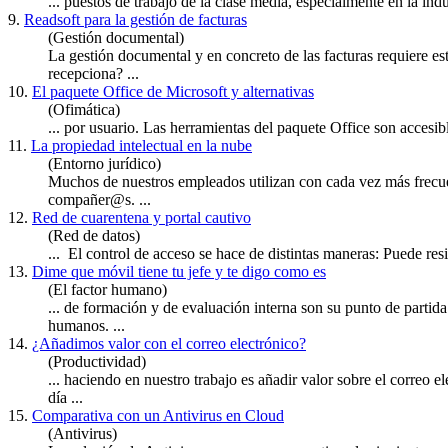
... puestos de
trabajo
de la clase media, especialmente en la indu
9.
Readsoft para la gestión de facturas
(Gestión documental)
La gestión documental y en concreto de las facturas requiere es
recepciona? ...
10.
El paquete Office de Microsoft y alternativas
(Ofimática)
... por usuario. Las herramientas del paquete Office son accesi
11.
La propiedad intelectual en la nube
(Entorno jurídico)
Muchos de nuestros empleados utilizan con cada vez más frecue
compañer@s. ...
12.
Red de cuarentena y portal cautivo
(Red de datos)
... El control de acceso se hace de distintas maneras: Puede resi
13.
Dime que móvil tiene tu jefe y te digo como es
(El factor humano)
... de formación y de evaluación interna son su punto de partida
humanos. ...
14.
¿Añadimos valor con el correo electrónico?
(Productividad)
... haciendo en nuestro
trabajo
es añadir valor sobre el correo 
día ...
15.
Comparativa con un Antivirus en Cloud
(Antivirus)