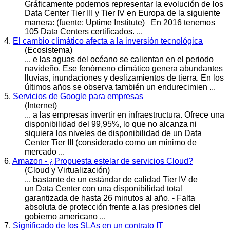
Gráficamente podemos representar la evolución de los
Data Center
Tier
III y Tier IV en Europa de la siguiente
manera: (fuente: Uptime Institute) En 2016 tenemos
105 Data Centers certificados. ...
4.
El cambio climático afecta a la inversión tecnológica
(Ecosistema)
... e las aguas del océano se calientan en el periodo
navideño. Ese fenómeno climático genera abundantes
lluvias, inundaciones y deslizamientos de
tier
ra. En los
últimos años se observa también un endurecimien ...
5.
Servicios de Google para empresas
(Internet)
... a las empresas invertir en infraestructura. Ofrece una
disponibilidad del 99,95%, lo que no alcanza ni
siquiera los niveles de disponibilidad de un Data
Center
Tier
III (considerado como un mínimo de
mercado ...
6.
Amazon - ¿Propuesta estelar de servicios Cloud?
(Cloud y Virtualización)
... bastante de un estándar de calidad
Tier
IV de
un Data Center con una disponibilidad total
garantizada de hasta 26 minutos al año. - Falta
absoluta de protección frente a las presiones del
gobierno americano ...
7.
Significado de los SLAs en un contrato IT