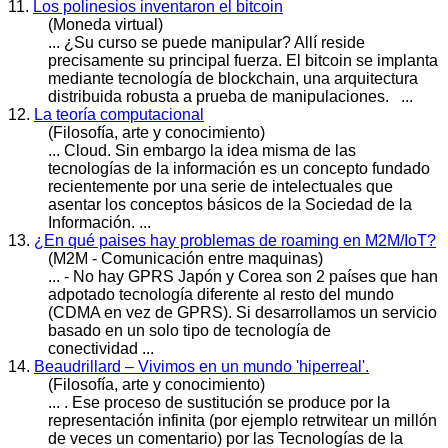
11.
Los polinesios inventaron el bitcoin
(Moneda virtual)
... ¿Su curso se puede manipular? Allí reside
precisamente su principal fuerza. El bitcoin se implanta
mediante
tecnología
de blockchain, una arquitectura
distribuida robusta a prueba de manipulaciones. ...
12.
La teoría computacional
(Filosofía, arte y conocimiento)
... Cloud. Sin embargo la idea misma de las
tecnología
s de la información es un concepto fundado
recientemente por una serie de intelectuales que
asentar los conceptos básicos de la Sociedad de la
Información. ...
13.
¿En qué paises hay problemas de roaming en M2M/IoT?
(M2M - Comunicación entre maquinas)
... - No hay GPRS Japón y Corea son 2 países que han
adpotado
tecnología
diferente al resto del mundo
(CDMA en vez de GPRS). Si desarrollamos un servicio
basado en un solo tipo de tecnología de
conectividad ...
14.
Beaudrillard – Vivimos en un mundo 'hiperreal'.
(Filosofía, arte y conocimiento)
... . Ese proceso de sustitución se produce por la
representación infinita (por ejemplo retrwitear un millón
de veces un comentario) por las
Tecnología
s de la