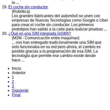
la ...
19.
El coche sin conductor
(Robótica)
Los grandes fabricantes del automóvil se unen con
empresas de Nuevas
Tecnología
s como Google o Uber
para crear el coche sin conductor. Los primeros
prototipos han salido a la calle para realizar pruebas ...
20.
¿Qué es una SIM integrada (eSIM)?
(M2M - Comunicación entre maquinas)
... nos han entregado tradicionalmente una SIM que
solo funcionaba en su red pero ahora, el cambio es
posible gracias a la programación de esa SIM. La
tecnología
que permite ese cambio existe desde
hace ...
Inicio
Anterior
1
2
3
Siguiente
Final