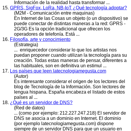
Información de la realidad hasta transformar ...
15.
GPRS, SigFox, LoRa, NB-IoT ¿Qué tecnología adoptar?
(M2M - Comunicación entre maquinas)
En Internet de las Cosas un objeto (o un dispositivo) se
puede conectar de distintas maneras a la red: GPRS -
2G/3G Es la opción tradicional que ofrecen los
operadores de telefonía. Está ...
16.
Filosofía, arte y conocimiento
(Estrategia)
... enriquecedor considerar lo que los artistas nos
puedan proponer cuando utilizan la
tecnología
para su
creación. Todas estas maneras de pensar, diferentes a
las habituales, son en definitiva un estimul ...
17.
Los países que leen latecnologiamegusta.com
(Autor)
Es interesante considerar el origen de los lectores del
blog de Tecnología de la Información. Son lectores de
lengua hispana. España encabeza el listado de estos
países al ...
18.
¿Qué es un servidor de DNS?
(Red de datos)
... (como por ejemplo: 212.227.247.218) El servidor de
DNS se asocia a un dominio en Internet. El dominio
(por ejemplo la
tecnologia
megusta.com) dispone
siempre de un servidor DNS para que un usuario en