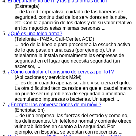
4.
El departamento de IT y las plataformas de IoT
(Estrategia)
... de la red corporativa, cuidado de las barreras de
seguridad
, continuidad de los servidores en la nube,
etc. Con la aparición de los datos y de su valor relativo
en los negocios estas mismas personas ...
5.
¿Qué es una telealarma?
(Telefonía - PABX, Call-Center, ACD)
... lado de la línea o para proceder a la escucha activa
de lo que pasa en una casa (por ejemplo). Una
telealarma la instala normalmente las empresas de
seguridad
en el lugar que necesita seguridad (un
ascensor, ...
6.
¿Cómo controlar el consumo de cerveza por IoT?
(Aplicaciones y servicios M2M)
... es decir cuando apenas se abre y se cierra el grifo.
La otra dificultad técnica reside en que el caudalímetro
no puede ser un problema de
seguridad
alimentaria
acumulando impurezas o bacterias. Un aspect ...
7.
¿Encriptar las conversaciones de mi móvil?
(Encriptación)
... de una empresa, las fuerzas del estado y como no,
los delincuentes. Un teléfono normal y corriente ofrece
vulnerabilidades en cuanto a la
seguridad
. Por
ejemplo, en España, se aceptan con reticencias ...