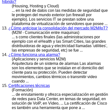
híbrido?
(Housing, Hosting y Cloud)
... en la red de datos con las medidas de
seguridad
que
le protegen del mundo exterior (un firewall por
ejemplo). Los servicios IT se prestan sobre una
plataforma de virtualización de servidores que posee ...
13.
¿Cómo anticipar la consolidación del mercado M2M/IoT?
(M2M - Comunicación entre maquinas)
... s como clientes finales (las administraciones por
ejemplo con el eHealth y las Smart Cities, las grandes
distribuidoras de agua y electricidad llamadas 'utilities',
las empresas de
segurida
d, etc) se fue ...
14.
¿Cómo funciona una alarma?
(Aplicaciones y servicios M2M)
Arquitectura de un sistema de alarmas Las alarmas
son los elementos que se instalan en el domicilio del
cliente para su protección. Pueden detectar
movimientos, cambios térmicos o transmitir video
cuando ...
15.
Certificaciones técnicas
(Formación)
... de enrutamiento y ofrezca especialización en gestión
de redes para Data Center, en temas de
seguridad
, en
solución de VoIP, en Video, ... La certificación de Cisco
es también una herramienta que pone a ...