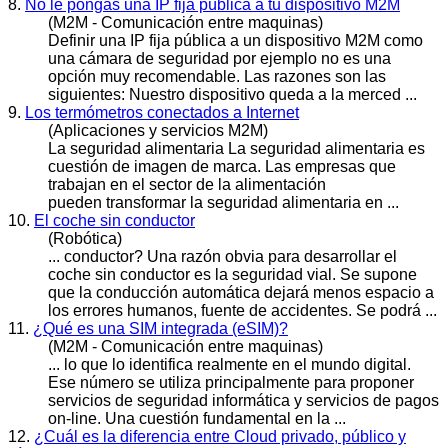
8.
No le pongas una IP fija pública a tu dispositivo M2M
(M2M - Comunicación entre maquinas)
Definir una IP fija pública a un dispositivo M2M como
una cámara de
seguridad
por ejemplo no es una
opción muy recomendable. Las razones son las
siguientes: Nuestro dispositivo queda a la merced ...
9.
Los termómetros conectados a Internet
(Aplicaciones y servicios M2M)
La
seguridad
alimentaria La seguridad alimentaria es
cuestión de imagen de marca. Las empresas que
trabajan en el sector de la alimentación
pueden transformar la seguridad alimentaria en ...
10.
El coche sin conductor
(Robótica)
... conductor? Una razón obvia para desarrollar el
coche sin conductor es la
seguridad
vial. Se supone
que la conducción automática dejará menos espacio a
los errores humanos, fuente de accidentes. Se podrá ...
11.
¿Qué es una SIM integrada (eSIM)?
(M2M - Comunicación entre maquinas)
... lo que lo identifica realmente en el mundo digital.
Ese número se utiliza principalmente para proponer
servicios de
seguridad
informática y servicios de pagos
on-line. Una cuestión fundamental en la ...
12.
¿Cuál es la diferencia entre Cloud privado, público y