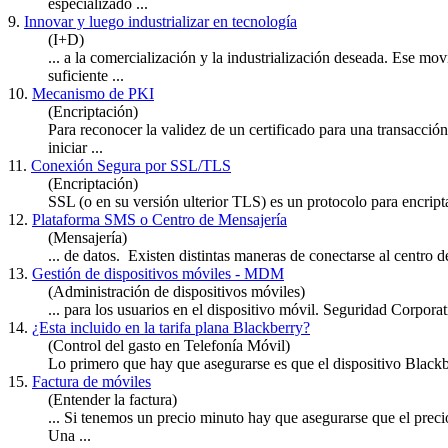
especializado ...
9.
Innovar y luego industrializar en tecnología
(I+D)
... a la comercialización y la industrialización deseada. Ese mo
suficiente ...
10.
Mecanismo de PKI
(Encriptación)
Para reconocer la validez de un certificado para una transacció
iniciar ...
11.
Conexión Segura por SSL/TLS
(Encriptación)
SSL (o en su versión ulterior TLS) es un protocolo para encriptar
12.
Plataforma SMS o Centro de Mensajería
(Mensajería)
... de datos. Existen distintas maneras de conectarse al centro
13.
Gestión de dispositivos móviles - MDM
(Administración de dispositivos móviles)
... para los usuarios en el dispositivo móvil. Seguridad Corpora
14.
¿Esta incluido en la tarifa plana Blackberry?
(Control del gasto en Telefonía Móvil)
Lo primero que hay que a
segura
rse es que el dispositivo Blackb
15.
Factura de móviles
(Entender la factura)
... Si tenemos un precio minuto hay que a
segura
rse que el prec
Una ...