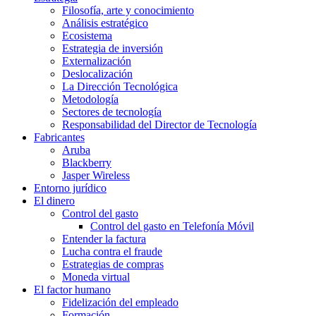
Filosofía, arte y conocimiento
Análisis estratégico
Ecosistema
Estrategia de inversión
Externalización
Deslocalización
La Dirección Tecnológica
Metodología
Sectores de tecnología
Responsabilidad del Director de Tecnología
Fabricantes
Aruba
Blackberry
Jasper Wireless
Entorno jurídico
El dinero
Control del gasto
Control del gasto en Telefonía Móvil
Entender la factura
Lucha contra el fraude
Estrategias de compras
Moneda virtual
El factor humano
Fidelización del empleado
Formación