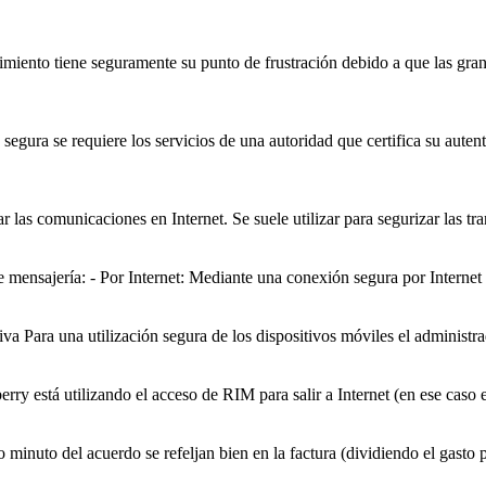
vimiento tiene
segura
mente su punto de frustración debido a que las gran
n
segura
se requiere los servicios de una autoridad que certifica su aut
 las comunicaciones en Internet. Se suele utilizar para segurizar las tra
 de mensajería: - Por Internet: Mediante una conexión
segura
por Internet 
tiva Para una utilización
segura
de los dispositivos móviles el administr
erry está utilizando el acceso de RIM para salir a Internet (en ese caso est
io minuto del acuerdo se refeljan bien en la factura (dividiendo el gasto