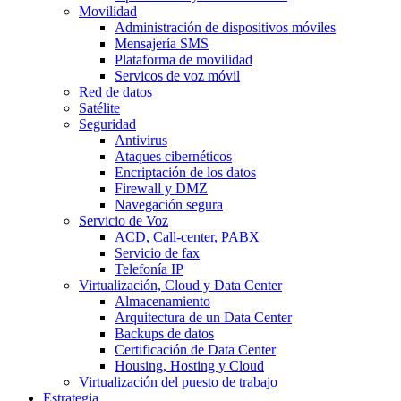
Movilidad
Administración de dispositivos móviles
Mensajería SMS
Plataforma de movilidad
Servicos de voz móvil
Red de datos
Satélite
Seguridad
Antivirus
Ataques cibernéticos
Encriptación de los datos
Firewall y DMZ
Navegación segura
Servicio de Voz
ACD, Call-center, PABX
Servicio de fax
Telefonía IP
Virtualización, Cloud y Data Center
Almacenamiento
Arquitectura de un Data Center
Backups de datos
Certificación de Data Center
Housing, Hosting y Cloud
Virtualización del puesto de trabajo
Estrategia