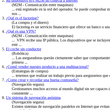
2.
Mi dispositivo IoT/M2M no conecta a Internet
(M2M - Comunicación entre maquinas)
... está registrado en la red del operador. Se puede comprobar m
nos ...
3.
¿Qué es el factoring?
(La compra y el dinero)
El factoring es un servicio financiero que ofrece un banco o una
4.
¿Qué es una VPN?
(M2M - Comunicación entre maquinas)
... VPN recibe una IP pública. Los dispositivos que se incluy
entr ...
5.
El coche sin conductor
(Robótica)
... Las a
segura
doras querán ciertamente saber que comportamient
primera ...
6.
¿Comó vender nuestro producto a una multinacional?
(Estrategias de compra)
... tenemos que realizar un trabajo previo para a
segura
rnos que 
7.
¿Como crear y recordar una buena contraseña?
(Navegación segura)
Gestionamos muchos accesos al mundo digital sin ser capaces d
consistente ...
8.
Un sistema de navegación anónima
(Navegación segura)
Existen sistemas de navegación paralelos en Internet que evita