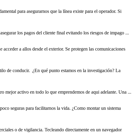
ndamental para a
segura
rnos que la línea existe para el operador. Si
 a
segura
r los pagos del cliente final evitando los riesgos de impago ...
e acceder a allos desde el exterior. Se protegen las comunicaciones
stilo de conducir. ¿En qué punto estamos en la investigación? La
stro mejor activo en todo lo que emprendemos de aqui adelante. Una ...
s poco
segura
s para facilitarnos la vida. ¿Como montar un sistema
erciales o de vigilancia. Tecleando directamente en un navegador