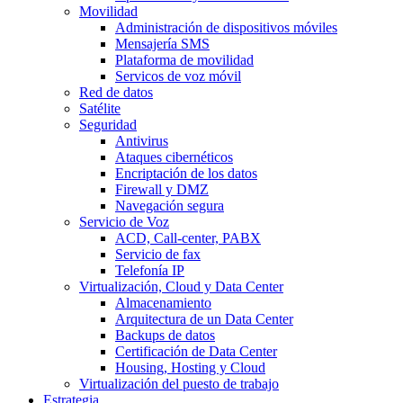
Movilidad
Administración de dispositivos móviles
Mensajería SMS
Plataforma de movilidad
Servicos de voz móvil
Red de datos
Satélite
Seguridad
Antivirus
Ataques cibernéticos
Encriptación de los datos
Firewall y DMZ
Navegación segura
Servicio de Voz
ACD, Call-center, PABX
Servicio de fax
Telefonía IP
Virtualización, Cloud y Data Center
Almacenamiento
Arquitectura de un Data Center
Backups de datos
Certificación de Data Center
Housing, Hosting y Cloud
Virtualización del puesto de trabajo
Estrategia