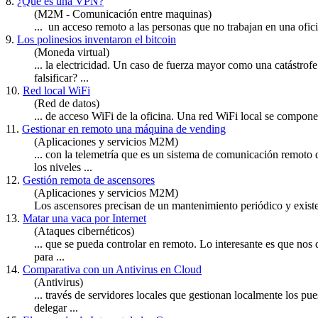
8.
¿Qué es una VPN?
(M2M - Comunicación entre maquinas)
... un acceso
remoto
a las personas que no trabajan en una ofic
9.
Los polinesios inventaron el bitcoin
(Moneda virtual)
... la electricidad. Un caso de fuerza mayor como una catástrofe 
falsificar? ...
10.
Red local WiFi
(Red de datos)
... de acceso WiFi de la oficina. Una red WiFi local se compon
11.
Gestionar en remoto una máquina de vending
(Aplicaciones y servicios M2M)
... con la telemetría que es un sistema de comunicación
remoto
q
los niveles ...
12.
Gestión remota de ascensores
(Aplicaciones y servicios M2M)
Los ascensores precisan de un mantenimiento periódico y exis
13.
Matar una vaca por Internet
(Ataques cibernéticos)
... que se pueda controlar en
remoto
. Lo interesante es que nos
para ...
14.
Comparativa con un Antivirus en Cloud
(Antivirus)
... través de servidores locales que gestionan localmente los pu
delegar ...