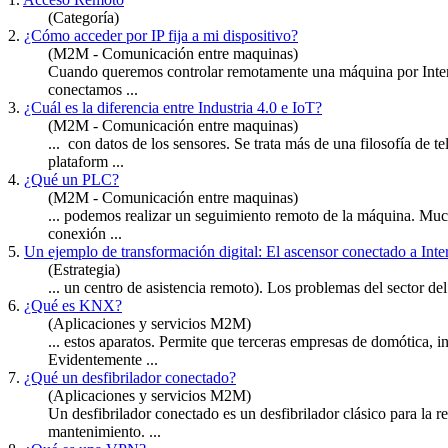
(Categoría)
2.
¿Cómo acceder por IP fija a mi dispositivo?
(M2M - Comunicación entre maquinas)
Cuando queremos controlar remotamente una máquina por Internet
conectamos ...
3.
¿Cuál es la diferencia entre Industria 4.0 e IoT?
(M2M - Comunicación entre maquinas)
... con datos de los sensores. Se trata más de una filosofía de 
plataform ...
4.
¿Qué un PLC?
(M2M - Comunicación entre maquinas)
... podemos realizar un seguimiento
remoto
de la máquina. Much
conexión ...
5.
Un ejemplo de transformación digital: El ascensor conectado a Inte
(Estrategia)
... un centro de asistencia
remoto
). Los problemas del sector del
6.
¿Qué es KNX?
(Aplicaciones y servicios M2M)
... estos aparatos. Permite que terceras empresas de domótica, i
Evidentemente ...
7.
¿Qué un desfibrilador conectado?
(Aplicaciones y servicios M2M)
Un desfibrilador conectado es un desfibrilador clásico para la r
mantenimiento. ...