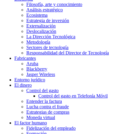
Filosofía, arte y conocimiento
Análisis estratégico
Ecosistema
Estrategia de inversión
Externalización
Deslocalización
La Dirección Tecnológica
Metodología
Sectores de tecnología
Responsabilidad del Director de Tecnología
Fabricantes
Aruba
Blackberry
Jasper Wireless
Entorno jurídico
El dinero
Control del gasto
Control del gasto en Telefonía Móvil
Entender la factura
Lucha contra el fraude
Estrategias de compras
Moneda virtual
El factor humano
Fidelización del empleado
Formación