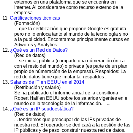
externos en una plataforma que se encuentra en
Internet. Al considerarse como recurso externo de la
empresa ...
11.
Certificaciones técnicas
(Formación)
... que la certificación que propone Google es gratuita
pero no lo enfoca tanto al mundo de la tecnología sino
a la
public
idad. Encontramos principalmente cursos en
Adwords y Analytics. ...
12.
¿Qué es un Red de Datos?
(Red de datos)
... se inicia,
públic
a (comparte una númeración única
con el resto del mundo) o privada (es parte de un plan
propio de númeración de la empresa). Respaldos: La
red de datos tiene que implantar respaldos ...
13.
Salarios de IT en EEUU en el 2014
(Retribución y salario)
Se ha
public
ado el informe anual de la consiltoria
Robert Half en EEUU sobre los salarios vigentes en el
mundo de la tecnología de la información. ...
14.
¿Qué es un IP seudoestática?
(Red de datos)
... tendremos que preocupar de las IPs privadas de
nuestra red. El operador se dedicará a la gestión de las
IP
públic
as y de paso, construir nuestra red de datos.