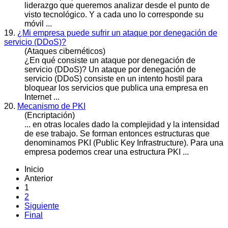
liderazgo que queremos analizar desde el punto de
visto tecnológico. Y a cada uno lo corresponde su
móvil ...
19.
¿Mi empresa puede sufrir un ataque por denegación de
servicio (DDoS)?
(Ataques cibernéticos)
¿En qué consiste un ataque por denegación de
servicio (DDoS)? Un ataque por denegación de
servicio (DDoS) consiste en un intento hostil para
bloquear los servicios que
public
a una empresa en
Internet ...
20.
Mecanismo de PKI
(Encriptación)
... en otras locales dado la complejidad y la intensidad
de ese trabajo. Se forman entonces estructuras que
denominamos PKI (
Public
Key Infrastructure). Para una
empresa podemos crear una estructura PKI ...
Inicio
Anterior
1
2
Siguiente
Final