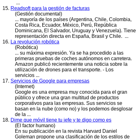
...
15.
Readsoft para la gestión de facturas
(Gestión documental)
... mayoría de los países (Argentina, Chile, Colombia,
Costa Rica, Ecuador, México, Perú, Re
públic
a
Dominicana, El Salvador, Uruguay y Venezuela). Tiene
representación directa en España, Brasil y Chile. ...
16.
La revolución robótica
(Robótica)
... su máxima expresión. Ya se ha procedido a las
primeras pruebas de coches autónomos en carretera.
Amazon
public
ó recientemente una noticia sobre la
utilización de drones para el transporte. - Los
servicios ...
17.
Servicios de Google para empresas
(Internet)
Google es una empresa muy conocida para el gran
públic
o y ofrece una gran multitud de productos
corporativos para las empresas. Sus servicios se
basan en la nube (como no) y los podemos desglosar
de la ...
18.
Dime que móvil tiene tu jefe y te digo como es
(El factor humano)
En su
public
ación en la revista Harvard Daniel
Goleman propone una clasificación de los estilos de