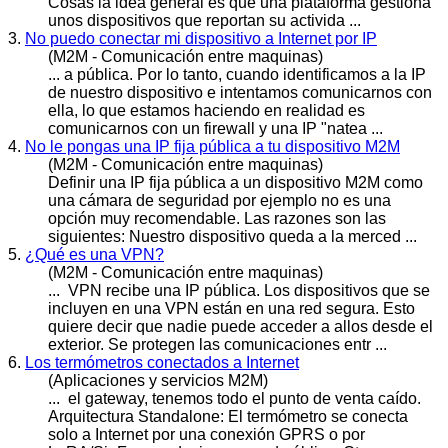
Cosas la idea general es que una plataforma gestiona
unos dispositivos que reportan su activida ...
3.
No puedo conectar mi dispositivo a Internet por IP
(M2M - Comunicación entre maquinas)
... a
públic
a. Por lo tanto, cuando identificamos a la IP
de nuestro dispositivo e intentamos comunicarnos con
ella, lo que estamos haciendo en realidad es
comunicarnos con un firewall y una IP "natea ...
4.
No le pongas una IP fija pública a tu dispositivo M2M
(M2M - Comunicación entre maquinas)
Definir una IP fija
públic
a a un dispositivo M2M como
una cámara de seguridad por ejemplo no es una
opción muy recomendable. Las razones son las
siguientes: Nuestro dispositivo queda a la merced ...
5.
¿Qué es una VPN?
(M2M - Comunicación entre maquinas)
... VPN recibe una IP
públic
a. Los dispositivos que se
incluyen en una VPN están en una red segura. Esto
quiere decir que nadie puede acceder a allos desde el
exterior. Se protegen las comunicaciones entr ...
6.
Los termómetros conectados a Internet
(Aplicaciones y servicios M2M)
... el gateway, tenemos todo el punto de venta caído.
Arquitectura Standalone: El termómetro se conecta
solo a Internet por una conexión GPRS o por