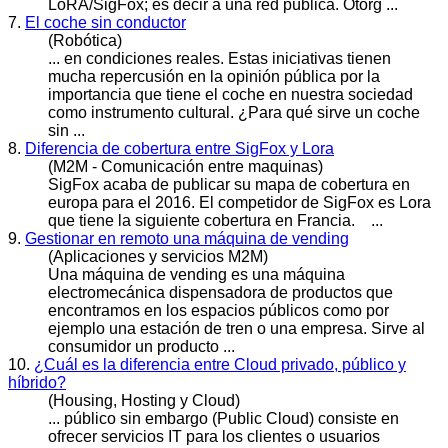
LoRA/SigFox; es decir a una red
públic
a. Otorg ...
7.
El coche sin conductor
(Robótica)
... en condiciones reales. Estas iniciativas tienen
mucha repercusión en la opinión
públic
a por la
importancia que tiene el coche en nuestra sociedad
como instrumento cultural. ¿Para qué sirve un coche
sin ...
8.
Diferencia de cobertura entre SigFox y Lora
(M2M - Comunicación entre maquinas)
SigFox acaba de
public
ar su mapa de cobertura en
europa para el 2016. El competidor de SigFox es Lora
que tiene la siguiente cobertura en Francia. ...
9.
Gestionar en remoto una máquina de vending
(Aplicaciones y servicios M2M)
Una máquina de vending es una máquina
electromecánica dispensadora de productos que
encontramos en los espacios
públic
os como por
ejemplo una estación de tren o una empresa. Sirve al
consumidor un producto ...
10.
¿Cuál es la diferencia entre Cloud privado, público y
híbrido?
(Housing, Hosting y Cloud)
...
públic
o sin embargo (Public Cloud) consiste en
ofrecer servicios IT para los clientes o usuarios