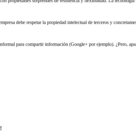
o con
propiedad
es sorprendes de resistencia y flexibilidad. La tecnologí
 empresa debe respetar la propiedad intelectual de terceros y concretamen
ro informal para compartir información (Google+ por ejemplo). ¿Pero, a
!