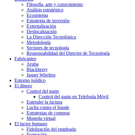
Filosofía, arte y conocimiento
Análisis estratégico
Ecosistema
Estrategia de inversión
Externalización
Deslocalización
La Dirección Tecnológica
Metodología
Sectores de tecnología
Responsabilidad del Director de Tecnología
Fabricantes
Aruba
Blackberry
Jasper Wireless
Entorno jurídico
El dinero
Control del gasto
Control del gasto en Telefonía Móvil
Entender la factura
Lucha contra el fraude
Estrategias de compras
Moneda virtual
El factor humano
Fidelización del empleado
Formación