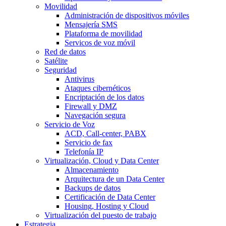
Movilidad
Administración de dispositivos móviles
Mensajería SMS
Plataforma de movilidad
Servicos de voz móvil
Red de datos
Satélite
Seguridad
Antivirus
Ataques cibernéticos
Encriptación de los datos
Firewall y DMZ
Navegación segura
Servicio de Voz
ACD, Call-center, PABX
Servicio de fax
Telefonía IP
Virtualización, Cloud y Data Center
Almacenamiento
Arquitectura de un Data Center
Backups de datos
Certificación de Data Center
Housing, Hosting y Cloud
Virtualización del puesto de trabajo
Estrategia