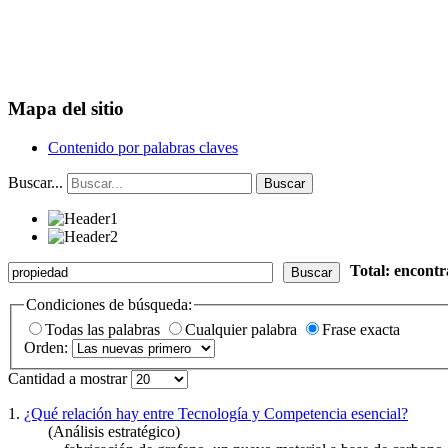
Mapa del sitio
Contenido por palabras claves
Buscar...
Buscar
Total: encont
Buscar
Condiciones de búsqueda:
Todas las palabras
Cualquier palabra
Frase exacta
Orden:
Cantidad a mostrar
1.
¿Qué relación hay entre Tecnología y Competencia esencial?
(Análisis estratégico)