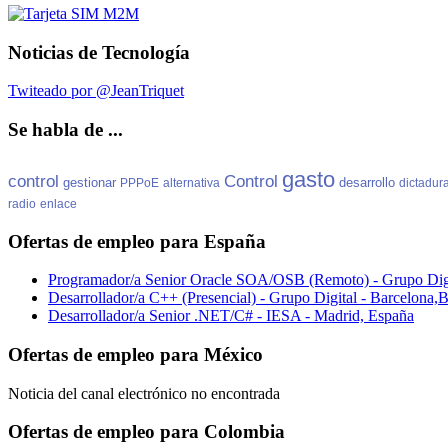
Noticias de Tecnología
Twiteado por @JeanTriquet
Se habla de ...
gasto
control
Control
gestionar
desarrollo
PPPoE
alternativa
dictadur
radio
enlace
Ofertas de empleo para España
Programador/a Senior Oracle SOA/OSB (Remoto) - Grupo Dig
Desarrollador/a C++ (Presencial) - Grupo Digital - Barcelona
Desarrollador/a Senior .NET/C# - IESA - Madrid, España
Ofertas de empleo para México
Noticia del canal electrónico no encontrada
Ofertas de empleo para Colombia