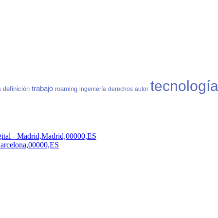
tecnologí
trabajo
definición
roaming
a
ingeniería
derechos
autor
ital - Madrid,Madrid,00000,ES
,Barcelona,00000,ES