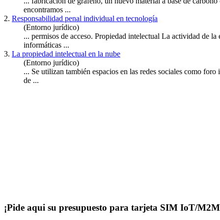
... fabricación de grafeno, un nuevo material a base de carbon
encontramos ...
2.
Responsabilidad penal individual en tecnología
(Entorno jurídico)
... permisos de acceso.
Propiedad
intelectual La actividad de la
informáticas ...
3.
La propiedad intelectual en la nube
(Entorno jurídico)
... Se utilizan también espacios en las redes sociales como fo
de ...
¡Pide aqui su presupuesto para tarjeta SIM IoT/M2M