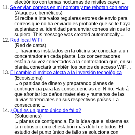
electrónico con tomas nocturnas de misiles cayen ...
11.
Se envian correos en mi nombre y me rebotan con error
(Ataques cibernéticos)
Si recibe a intervalos regulares errores de envío para
correos que no ha enviado es probable que se le haya
su
plan
tado su identidad para enviar correos sin que lo
supiera: This message was created automatically ...
12.
Red local WiFi
(Red de datos)
... hayamos instalados en la oficina se conectan a un
concentrador en cada
plan
ta. Los concentradores
están a su vez conectados a la controladora que, en su
planta, conectará también los puntos de acceso WiF ...
13.
El cambio climático afecta a la inversión tecnológica
(Ecosistema)
... o partidas de dinero y preparando
plan
es de
contingencia para las consecuencias del Niño. Habrá
que afrontar los daños materiales y humanos de las
lluvias torrenciales en sus respectivos países. La
consecuenc ...
14.
¿Qué es un punto único de fallo?
(Soluciones)
...
plan
es de contigencia. Es la idea que el sistema es
tan robusto como el eslabón más débil de todos. El
estudio del punto único de fallo se soluciona con