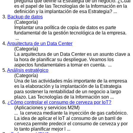
pregunta que define la Estrategia de un negocio. ¿Cuál
es el papel de las Tecnologías de la Información en la
definición y la im
plan
tación de esa Estrategia? ...
3.
Backup de datos
(Categoría)
Im
plan
tar una política de copia de datos es parte
fundamental de la gestión tecnológica de la empresa.
...
4.
Arquitectura de un Data Center
(Categoría)
La arquitectura de un Data Center es un asunto clave a
la hora de
plan
ificar su despliegue. Veamos los
aspectos fundamentales a tomar en cuenta. ...
5.
Análisis estratégico
(Categoría)
Una de las actividades más importante de la empresa
es la elaboración y la im
plan
tación de la Estrategia
para sostener la rentabilidad de un negocio a largo
plazo. Las Tecnologías de la Información son ...
6.
¿Cómo controlar el consumo de cerveza por IoT?
(Aplicaciones y servicios M2M)
... la cerveza mediante la inyección de gas carbónico.
La idea de aplicar el IoT al consumo de un barril de
cerveza permite predecir el consumo de cerveza y por
lo tanto
plan
ificar mejor l ...