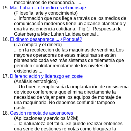
mecanismos de redundancia. ...
15.
Mac Luhan – el medio es el mensaje.
(Filosofía, arte y conocimiento)
... información que nos llega a través de los medios de
comunicación modernos tiene un alcance
plan
etario y
una transcendencia cotidiana. [Fig.1]: Respuesta de
Gutenberg a Mac Luhan La idea central ...
16.
El dinero desaparece ... ¿Por qué?
(La compra y el dinero)
... en la recolección de las máquinas de vending. Los
mayores operadores de estas máquinas se están
plan
teando cada vez más sistemas de telemetría que
permiten controlar remotamente los niveles de
existencias ...
17.
Diferenciación y liderazgo en coste
(Análisis estratégico)
... Un buen ejemplo sería la im
plan
tación de un sistema
de video conferencia que elimina directamente la
necesidad de viajar para los equipos de montaje de
una maquinaria. No debemos confundir tampoco
gasto ...
18.
Gestión remota de ascensores
(Aplicaciones y servicios M2M)
... la naturaleza del fallo. Se puede realizar entonces
una serie de gestiones remotas como bloquear la