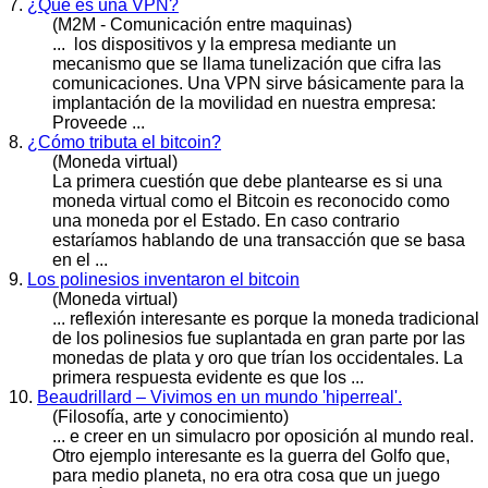
7.
¿Qué es una VPN?
(M2M - Comunicación entre maquinas)
... los dispositivos y la empresa mediante un
mecanismo que se llama tunelización que cifra las
comunicaciones. Una VPN sirve básicamente para la
im
plan
tación de la movilidad en nuestra empresa:
Proveede ...
8.
¿Cómo tributa el bitcoin?
(Moneda virtual)
La primera cuestión que debe
plan
tearse es si una
moneda virtual como el Bitcoin es reconocido como
una moneda por el Estado. En caso contrario
estaríamos hablando de una transacción que se basa
en el ...
9.
Los polinesios inventaron el bitcoin
(Moneda virtual)
... reflexión interesante es porque la moneda tradicional
de los polinesios fue su
plan
tada en gran parte por las
monedas de plata y oro que trían los occidentales. La
primera respuesta evidente es que los ...
10.
Beaudrillard – Vivimos en un mundo 'hiperreal'.
(Filosofía, arte y conocimiento)
... e creer en un simulacro por oposición al mundo real.
Otro ejemplo interesante es la guerra del Golfo que,
para medio
plan
eta, no era otra cosa que un juego