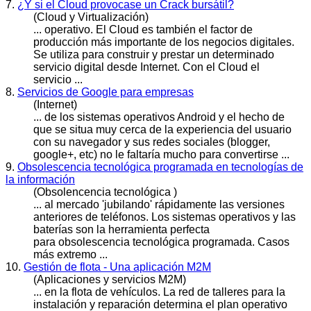
7.
¿Y si el Cloud provocase un Crack bursátil?
(Cloud y Virtualización)
...
operativo
. El Cloud es también el factor de
producción más importante de los negocios digitales.
Se utiliza para construir y prestar un determinado
servicio digital desde Internet. Con el Cloud el
servicio ...
8.
Servicios de Google para empresas
(Internet)
... de los sistemas
operativo
s Android y el hecho de
que se situa muy cerca de la experiencia del usuario
con su navegador y sus redes sociales (blogger,
google+, etc) no le faltaría mucho para convertirse ...
9.
Obsolescencia tecnológica programada en tecnologías de
la información
(Obsolencencia tecnológica )
... al mercado 'jubilando' rápidamente las versiones
anteriores de teléfonos. Los sistemas
operativ
os y las
baterías son la herramienta perfecta
para obsolescencia tecnológica programada. Casos
más extremo ...
10.
Gestión de flota - Una aplicación M2M
(Aplicaciones y servicios M2M)
... en la flota de vehículos. La red de talleres para la
instalación y reparación determina el plan
operativo