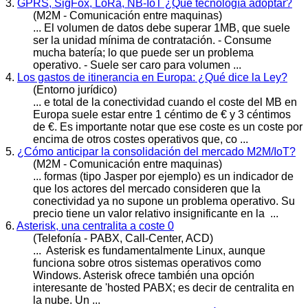
3.
GPRS, SigFox, LoRa, NB-IoT ¿Qué tecnología adoptar?
(M2M - Comunicación entre maquinas)
... El volumen de datos debe superar 1MB, que suele
ser la unidad mínima de contratación. - Consume
mucha batería; lo que puede ser un problema
operativo
. - Suele ser caro para volumen ...
4.
Los gastos de itinerancia en Europa: ¿Qué dice la Ley?
(Entorno jurídico)
... e total de la conectividad cuando el coste del MB en
Europa suele estar entre 1 céntimo de € y 3 céntimos
de €. Es importante notar que ese coste es un coste por
encima de otros cos
tes opera
tivos que, co ...
5.
¿Cómo anticipar la consolidación del mercado M2M/IoT?
(M2M - Comunicación entre maquinas)
... formas (tipo Jasper por ejemplo) es un indicador de
que los actores del mercado consideren que la
conectividad ya no supone un problema
operativo
. Su
precio tiene un valor relativo insignificante en la ...
6.
Asterisk, una centralita a coste 0
(Telefonía - PABX, Call-Center, ACD)
... Asterisk es fundamentalmente Linux, aunque
funciona sobre otros sistemas
operativo
s como
Windows. Asterisk ofrece también una opción
interesante de 'hosted PABX; es decir de centralita en
la nube. Un ...