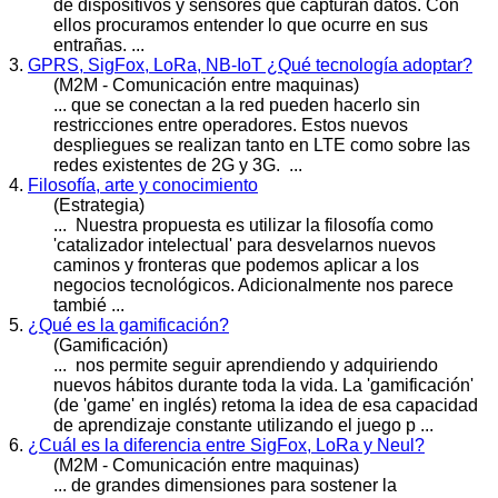
de dispositivos y sensores que capturan datos. Con
ellos procuramos entender lo que ocurre en sus
entrañas. ...
3.
GPRS, SigFox, LoRa, NB-IoT ¿Qué tecnología adoptar?
(M2M - Comunicación entre maquinas)
... que se conectan a la red pueden hacerlo sin
restricciones entre operadores. Estos
nuevos
despliegues se realizan tanto en LTE como sobre las
redes existentes de 2G y 3G. ...
4.
Filosofía, arte y conocimiento
(Estrategia)
... Nuestra propuesta es utilizar la filosofía como
'catalizador intelectual' para desvelarnos
nuevo
s
caminos y fronteras que podemos aplicar a los
negocios tecnológicos. Adicionalmente nos parece
tambié ...
5.
¿Qué es la gamificación?
(Gamificación)
... nos permite seguir aprendiendo y adquiriendo
nuevos
hábitos durante toda la vida. La 'gamificación'
(de 'game' en inglés) retoma la idea de esa capacidad
de aprendizaje constante utilizando el juego p ...
6.
¿Cuál es la diferencia entre SigFox, LoRa y Neul?
(M2M - Comunicación entre maquinas)
... de grandes dimensiones para sostener la