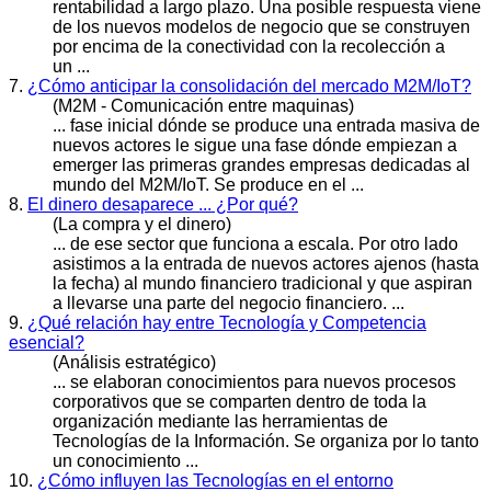
rentabilidad a largo plazo. Una posible respuesta viene
de los
nuevos
modelos de negocio que se construyen
por encima de la conectividad con la recolección a
un ...
7.
¿Cómo anticipar la consolidación del mercado M2M/IoT?
(M2M - Comunicación entre maquinas)
... fase inicial dónde se produce una entrada masiva de
nuevos
actores le sigue una fase dónde empiezan a
emerger las primeras grandes empresas dedicadas al
mundo del M2M/IoT. Se produce en el ...
8.
El dinero desaparece ... ¿Por qué?
(La compra y el dinero)
... de ese sector que funciona a escala. Por otro lado
asistimos a la entrada de
nuevos
actores ajenos (hasta
la fecha) al mundo financiero tradicional y que aspiran
a llevarse una parte del negocio financiero. ...
9.
¿Qué relación hay entre Tecnología y Competencia
esencial?
(Análisis estratégico)
... se elaboran conocimientos para
nuevos
procesos
corporativos que se comparten dentro de toda la
organización mediante las herramientas de
Tecnologías de la Información. Se organiza por lo tanto
un conocimiento ...
10.
¿Cómo influyen las Tecnologías en el entorno