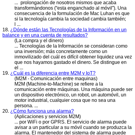
... prolongación de nosotros mismos que acaba
transformándonos (“esta enganchado al
móvil
”). Una
consecuencia de la formulación de Mac Luhan es que
si la tecnología cambia la sociedad cambia también;
l ...
18.
¿Dónde están las Tecnologías de la Información en un
balance y en una cuenta de resultados?
(La compra y el dinero)
... Tecnologías de la Información se consideran como
una inversión; más concretamente como un
in
movil
izado del cuál es difícil obtener liquidez una vez
que nos hayamos gastado el dinero. Se distingue en
el ...
19.
¿Cuál es la diferencia entre M2M y IoT?
(M2M - Comunicación entre maquinas)
M2M (Machine-to-Machine) se refiere a la
comunicación entre máquinas. Una máquina puede ser
un dispositivo electrónico, un robot, un auto
móvil
, un
motor industrial, cualquier cosa que no sea una
persona. ...
20.
¿Cómo funciona una alarma?
(Aplicaciones y servicios M2M)
... por WiFi o por GPRS. El servicio de alarma puede
avisar a un particular a su
móvil
cuando se produzca la
alarma. El mantenedor del sistema de alarma puede