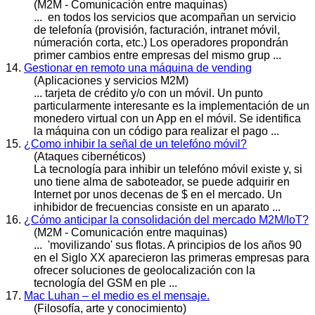
(M2M - Comunicación entre maquinas)
... en todos los servicios que acompañan un servicio
de telefonía (provisión, facturación, intranet
móvil
,
númeración corta, etc.) Los operadores propondrán
primer cambios entre empresas del mismo grup ...
14.
Gestionar en remoto una máquina de vending
(Aplicaciones y servicios M2M)
... tarjeta de crédito y/o con un
móvil
. Un punto
particularmente interesante es la implementación de un
monedero virtual con un App en el móvil. Se identifica
la máquina con un código para realizar el pago ...
15.
¿Como inhibir la señal de un telefóno móvil?
(Ataques cibernéticos)
La tecnología para inhibir un telefóno
móvil
existe y, si
uno tiene alma de saboteador, se puede adquirir en
Internet por unos decenas de $ en el mercado. Un
inhibidor de frecuencias consiste en un aparato ...
16.
¿Cómo anticipar la consolidación del mercado M2M/IoT?
(M2M - Comunicación entre maquinas)
...
'movi
lizando' sus flotas. A principios de los años 90
en el Siglo XX aparecieron las primeras empresas para
ofrecer soluciones de geolocalización con la
tecnología del GSM en ple ...
17.
Mac Luhan – el medio es el mensaje.
(Filosofía, arte y conocimiento)