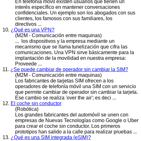
En telefonía
móvil
existen usuarios que tienen un
interés específico en mantener conversaciones
confidenciales. Un ejemplo son los abogados con sus
clientes, los famosos con sus familiares, los
directivos ...
10.
¿Qué es una VPN?
(M2M - Comunicación entre maquinas)
... los dispositivos y la empresa mediante un
mecanismo que se llama tunelización que cifra las
comunicaciones. Una VPN sirve básicamente para la
implantación de la
movil
idad en nuestra empresa:
Proveede ...
11.
¿Se puede cambiar de operador sin cambiar la SIM?
(M2M - Comunicación entre maquinas)
Los fabricantes de tarjetas SIM ofrecen a los
operadores de telefonía
móvil
una SIM con un servicio
que permite cambiar de operador sin cambiar la tarjeta.
Ese cambio se realiza 'over the air'; es deci ...
12.
El coche sin conductor
(Robótica)
Los grandes fabricantes del auto
móvil
se unen con
empresas de Nuevas Tecnologías como Google o Uber
para crear el coche sin conductor. Los primeros
prototipos han salido a la calle para realizar pruebas ...
13.
¿Qué es una SIM integrada (eSIM)?