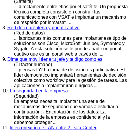
(Satélite)
... directamente entre ellas por el satélite. Un propuesta
técnica completa consiste en construir las
comunicaciones con VSAT e
implantar
un mecanismo
de respaldo por Inmarsat. ...
8.
Red de cuarentena y portal cautivo
(Red de datos)
... fabricantes más comunes para
implantar
ese tipo de
soluciones son Cisco, MicroSoft, Juniper, Symantec y
Sygate. A esta solución se le puede añadir un portal
cautivo que es un portal web a través del ...
9.
Dime que móvil tiene tu jefe y te digo como es
(El factor humano)
... piensas tú? La toma de decisión es participativa. El
líder democrático
implantar
á herramientas de decisión
colectiva como workflow para la gestión de tareas. Las
aplicaciones a implantar irán dirigidas ...
10.
La seguridad en la empresa
(Seguridad)
La empresa necesita
implantar
una serie de
mecanismos de seguridad que vamos a estudiar a
continuación: - Encriptación de los datos: La
información de la empresa es confidencial y la
debemos proteger ...
11.
Interconexión de LAN entre 2 Data Center