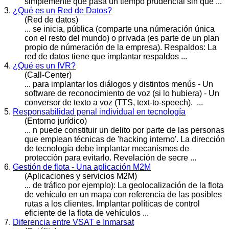
simplemente que pasa un tiempo prudencial sin que ...
3.
¿Qué es un Red de Datos?
(Red de datos)
... se inicia, pública (comparte una númeración única
con el resto del mundo) o privada (es parte de un plan
propio de númeración de la empresa). Respaldos: La
red de datos tiene que
implantar
respaldos ...
4.
¿Qué es un IVR?
(Call-Center)
... para
implantar
los diálogos y distintos menús - Un
software de reconocimiento de voz (si lo hubiera) - Un
conversor de texto a voz (TTS, text-to-speech). ...
5.
Responsabilidad penal individual en tecnología
(Entorno jurídico)
... n puede constituir un delito por parte de las personas
que emplean técnicas de 'hacking interno'. La dirección
de tecnología debe
implanta
r mecanismos de
protección para evitarlo. Revelación de secre ...
6.
Gestión de flota - Una aplicación M2M
(Aplicaciones y servicios M2M)
... de tráfico por ejemplo): La geolocalización de la flota
de vehículo en un mapa con referencia de las posibles
rutas a los clientes.
Implantar
políticas de control
eficiente de la flota de vehículos ...
7.
Diferencia entre VSAT e Inmarsat