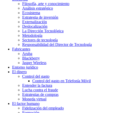
Filosofía, arte y conocimiento
Análisis estratégico
Ecosistema
Estrategia de inversión
Externalización
Deslocalización
La Dirección Tecnológica
Metodología
Sectores de tecnología
Responsabilidad del Director de Tecnología
Fabricantes
Aruba
Blackberry
Jasper Wireless
Entorno jurídico
El dinero
Control del gasto
Control del gasto en Telefonía Móvil
Entender la factura
Lucha contra el fraude
Estrategias de compras
Moneda virtual
El factor humano
Fidelización del empleado
Formación