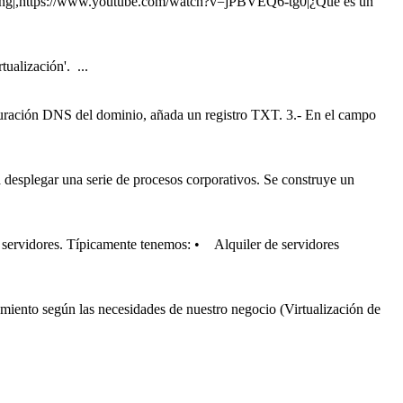
ng
|,https://www.youtube.com/watch?v=jPBVEQ6-tg0|¿Qué es un
ualización'. ...
uración DNS del dominio, añada un registro TXT. 3.- En el campo
a desplegar una serie de procesos corporativos. Se construye un
de servidores. Típicamente tenemos: • Alquiler de servidores
miento según las necesidades de nuestro negocio (Virtualización de