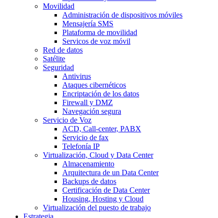
Movilidad
Administración de dispositivos móviles
Mensajería SMS
Plataforma de movilidad
Servicos de voz móvil
Red de datos
Satélite
Seguridad
Antivirus
Ataques cibernéticos
Encriptación de los datos
Firewall y DMZ
Navegación segura
Servicio de Voz
ACD, Call-center, PABX
Servicio de fax
Telefonía IP
Virtualización, Cloud y Data Center
Almacenamiento
Arquitectura de un Data Center
Backups de datos
Certificación de Data Center
Housing, Hosting y Cloud
Virtualización del puesto de trabajo
Estrategia