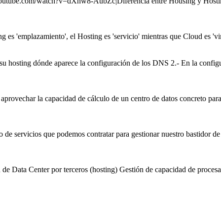
www.youtube.com/watch?v=dXnw8-AubZc|Diferencia entre Housing y
Hosti
es 'emplazamiento', el Hosting es 'servicio' mientras que Cloud es 'virt
 su
hosting
dónde aparece la configuración de los DNS 2.- En la config
 aprovechar la capacidad de cálculo de un centro de datos concreto par
to de servicios que podemos contratar para gestionar nuestro bastidor 
de Data Center por terceros (
hosting
) Gestión de capacidad de procesa