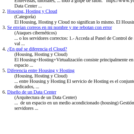
Entrevistas, tutoriales, ... todo a golpe de ratón. https://
Data Center ...
2.
Housing, Hosting y Cloud
(Categoría)
El Housing,
Hosting
y Cloud no significan lo mismo. El Housing 
3.
Se envian correos en mi nombre y me rebotan con error
(Ataques cibernéticos)
... o los servidores correctos: 1.- Acceda al Panel de Control de
val ...
4.
¿En qué se diferencia el Cloud?
(Housing, Hosting y Cloud)
El Housing+
Hosting
+Virtualización consiste principalmente en
espacio ...
5.
Diferencia entre Housing y Hosting
(Housing, Hosting y Cloud)
... entre Housing y
Hosting
El servicio de Hosting es el conjun
dedicados, ...
6.
Diseño de un Data Center
(Arquitectura de un Data Center)
... de un espacio en un medio acondicionado (housing) Gestión 
servidores ...