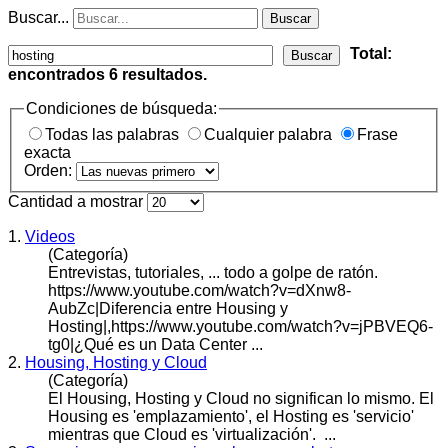
Buscar...
Buscar
Total:
Buscar
encontrados
6
resultados.
Condiciones de búsqueda:
Todas las palabras
Cualquier palabra
Frase
exacta
Orden:
Cantidad a mostrar
1.
Videos
(Categoría)
Entrevistas, tutoriales, ... todo a golpe de ratón.
https://www.youtube.com/watch?v=dXnw8-
AubZc|Diferencia entre Housing y
Hosting
|,https://www.youtube.com/watch?v=jPBVEQ6-
tg0|¿Qué es un Data Center ...
2.
Housing, Hosting y Cloud
(Categoría)
El Housing,
Hosting
y Cloud no significan lo mismo. El
Housing es 'emplazamiento', el Hosting es 'servicio'
mientras que Cloud es 'virtualización'. ...