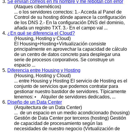
3.
Se envian correos en mi nombre y me rebotan con error
(Ataques cibernéticos)
... o los servidores correctos: 1.- Acceda al Panel de
Control de su
hosting
dónde aparece la configuración
de los DNS 2.- En la configuración DNS del dominio,
añada un registro TXT. 3.- En el campo val ...
4.
¿En qué se diferencia el Cloud?
(Housing, Hosting y Cloud)
El Housing+
Hosting
+Virtualización consiste
principalmente en aprovechar la capacidad de cálculo
de un centro de datos concreto para desplegar una
serie de procesos corporativos. Se construye un
espacio ...
5.
Diferencia entre Housing y Hosting
(Housing, Hosting y Cloud)
... entre Housing y
Hosting
El servicio de Hosting es el
conjunto de servicios que podemos contratar para
gestionar nuestro bastidor de servidores. Típicamente
tenemos: • Alquiler de servidores dedicados, ...
6.
Diseño de un Data Center
(Arquitectura de un Data Center)
... de un espacio en un medio acondicionado (housing)
Gestión de Data Center por terceros (
hosting
) Gestión
de capacidad de procesamiento según las
necesidades de nuestro negocio (Virtualización de