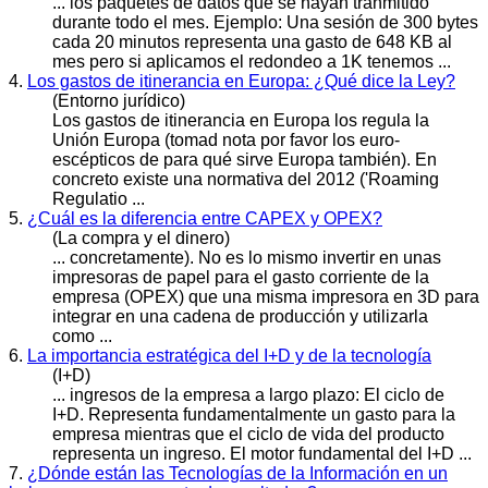
... los paquetes de datos que se hayan tranmitido
durante todo el mes. Ejemplo: Una sesión de 300 bytes
cada 20 minutos representa una
gasto
de 648 KB al
mes pero si aplicamos el redondeo a 1K tenemos ...
4.
Los gastos de itinerancia en Europa: ¿Qué dice la Ley?
(Entorno jurídico)
Los
gasto
s de itinerancia en Europa los regula la
Unión Europa (tomad nota por favor los euro-
escépticos de para qué sirve Europa también). En
concreto existe una normativa del 2012 ('Roaming
Regulatio ...
5.
¿Cuál es la diferencia entre CAPEX y OPEX?
(La compra y el dinero)
... concretamente). No es lo mismo invertir en unas
impresoras de papel para el
gasto
corriente de la
empresa (OPEX) que una misma impresora en 3D para
integrar en una cadena de producción y utilizarla
como ...
6.
La importancia estratégica del I+D y de la tecnología
(I+D)
... ingresos de la empresa a largo plazo: El ciclo de
I+D. Representa fundamentalmente un
gasto
para la
empresa mientras que el ciclo de vida del producto
representa un ingreso. El motor fundamental del I+D ...
7.
¿Dónde están las Tecnologías de la Información en un