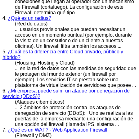
conexiones que llegan al operador con un mecanismo
de
Firewall
(cortafuego). La configuración de este
Firewall determina qué tipo ...
4.
¿Qué es un radius?
(Red de datos)
... usuarios provisionales que puedan necesitar un
acceso en un momento puntual (por ejemplo, durante
la visita de un consutlor o de un cliente a nuestas
oficinas). Un
firewall
filtra también los accesos ...
5.
¿Cuál es la diferencia entre Cloud privado, público y
híbrido?
(Housing, Hosting y Cloud)
... en la red de datos con las medidas de seguridad que
le protegen del mundo exterior (un
firewall
por
ejemplo). Los servicios IT se prestan sobre una
plataforma de virtualización de servidores que posee ...
6.
¿Mi empresa puede sufrir un ataque por denegación de
servicio (DDoS)?
(Ataques cibernéticos)
... 2 ámbitos de protección contra los ataques de
denegación de servicio (DDoS): Uno se realiza a las
puertas de la empresa mediante una configuración de
una opción del
firewall
(llamada IPS, sistema ...
7.
¿Qué es un WAF? - Web Application Firewall
(Firewall y DMZ)