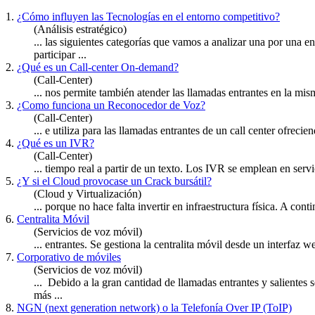
1.
¿Cómo influyen las Tecnologías en el entorno competitivo?
(Análisis estratégico)
... las siguientes categorías que vamos a analizar una por una 
participar ...
2.
¿Qué es un Call-center On-demand?
(Call-Center)
... nos permite también atender las llamadas
entrantes
en la mism
3.
¿Como funciona un Reconocedor de Voz?
(Call-Center)
... e utiliza para las llamadas
entrantes
de un call center ofrecien
4.
¿Qué es un IVR?
(Call-Center)
... tiempo real a partir de un texto. Los IVR se emplean en serv
5.
¿Y si el Cloud provocase un Crack bursátil?
(Cloud y Virtualización)
... porque no hace falta invertir en infraestructura física. A c
6.
Centralita Móvil
(Servicios de voz móvil)
...
entrantes
. Se gestiona la centralita móvil desde un interfaz w
7.
Corporativo de móviles
(Servicios de voz móvil)
... Debido a la gran cantidad de llamadas
entrantes
y salientes 
más ...
8.
NGN (next generation network) o la Telefonía Over IP (ToIP)