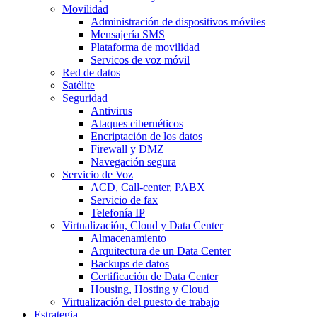
Movilidad
Administración de dispositivos móviles
Mensajería SMS
Plataforma de movilidad
Servicos de voz móvil
Red de datos
Satélite
Seguridad
Antivirus
Ataques cibernéticos
Encriptación de los datos
Firewall y DMZ
Navegación segura
Servicio de Voz
ACD, Call-center, PABX
Servicio de fax
Telefonía IP
Virtualización, Cloud y Data Center
Almacenamiento
Arquitectura de un Data Center
Backups de datos
Certificación de Data Center
Housing, Hosting y Cloud
Virtualización del puesto de trabajo
Estrategia