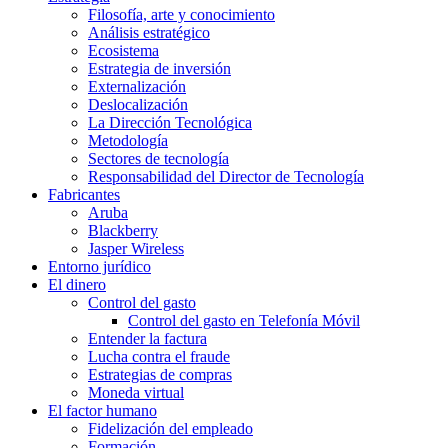
Filosofía, arte y conocimiento
Análisis estratégico
Ecosistema
Estrategia de inversión
Externalización
Deslocalización
La Dirección Tecnológica
Metodología
Sectores de tecnología
Responsabilidad del Director de Tecnología
Fabricantes
Aruba
Blackberry
Jasper Wireless
Entorno jurídico
El dinero
Control del gasto
Control del gasto en Telefonía Móvil
Entender la factura
Lucha contra el fraude
Estrategias de compras
Moneda virtual
El factor humano
Fidelización del empleado
Formación