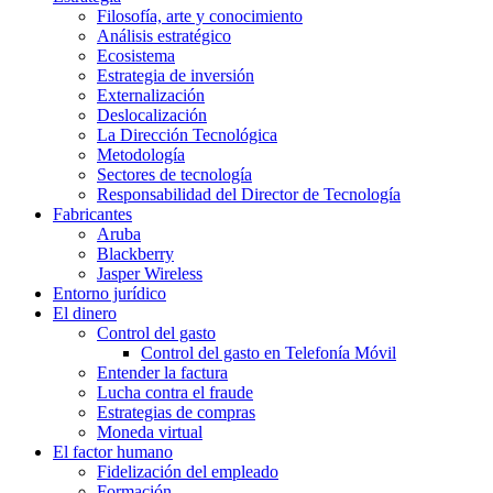
Filosofía, arte y conocimiento
Análisis estratégico
Ecosistema
Estrategia de inversión
Externalización
Deslocalización
La Dirección Tecnológica
Metodología
Sectores de tecnología
Responsabilidad del Director de Tecnología
Fabricantes
Aruba
Blackberry
Jasper Wireless
Entorno jurídico
El dinero
Control del gasto
Control del gasto en Telefonía Móvil
Entender la factura
Lucha contra el fraude
Estrategias de compras
Moneda virtual
El factor humano
Fidelización del empleado
Formación