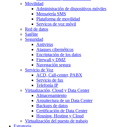
Movilidad
Administración de dispositivos móviles
Mensajería SMS
Plataforma de movilidad
Servicos de voz móvil
Red de datos
Satélite
Seguridad
Antivirus
Ataques cibernéticos
Encriptación de los datos
Firewall y DMZ
Navegación segura
Servicio de Voz
ACD, Call-center, PABX
Servicio de fax
Telefonía IP
Virtualización, Cloud y Data Center
Almacenamiento
Arquitectura de un Data Center
Backups de datos
Certificación de Data Center
Housing, Hosting y Cloud
Virtualización del puesto de trabajo
Estrategia