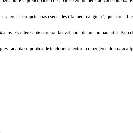
 el mercado. Esa preocupación desaparece en un mercado consolidado. Re
basa en las competencias esenciales (‘la piedra angular’) que son la fue
 4 años. Es interesante comprar la evolución de un año para otro. Para e
presa adapta su política de teléfonos al entorno
emergente
de los smartp
!