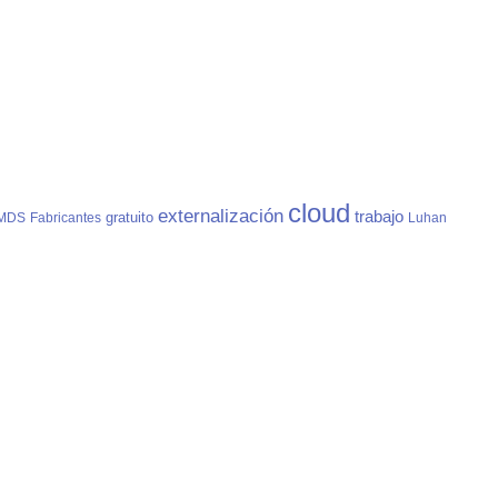
cloud
externalización
trabajo
gratuito
MDS
Fabricantes
Luhan