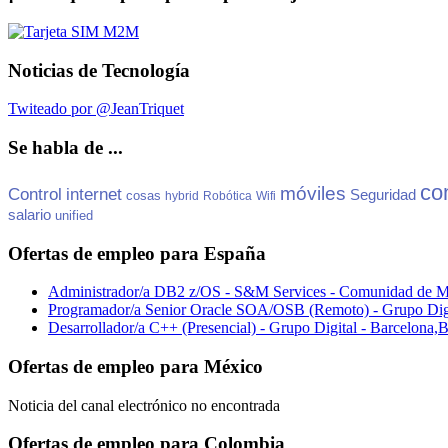
Noticias de Tecnología
Twiteado por @JeanTriquet
Se habla de ...
co
móviles
Control
internet
Seguridad
cosas
hybrid
Robótica
Wifi
salario
unified
Ofertas de empleo para España
Administrador/a DB2 z/OS - S&M Services - Comunidad de M
Programador/a Senior Oracle SOA/OSB (Remoto) - Grupo Dig
Desarrollador/a C++ (Presencial) - Grupo Digital - Barcelona
Ofertas de empleo para México
Noticia del canal electrónico no encontrada
Ofertas de empleo para Colombia