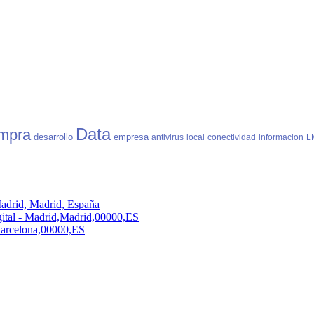
Data
mpra
desarrollo
empresa
antivirus
local
conectividad
informacion
L
adrid, Madrid, España
ital - Madrid,Madrid,00000,ES
,Barcelona,00000,ES