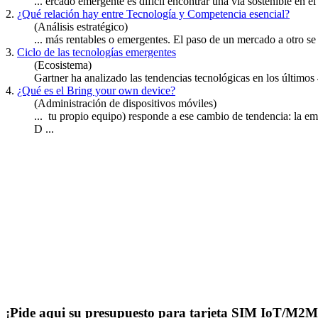
... ercado
emergente
es difícil encontrar una vía sostenible en
2.
¿Qué relación hay entre Tecnología y Competencia esencial?
(Análisis estratégico)
... más rentables o
emergente
s. El paso de un mercado a otro se 
3.
Ciclo de las tecnologías emergentes
(Ecosistema)
Gartner ha analizado las tendencias tecnológicas en los últimos
4.
¿Qué es el Bring your own device?
(Administración de dispositivos móviles)
... tu propio equipo) responde a ese cambio de tendencia: la em
D ...
¡Pide aqui su presupuesto para tarjeta SIM IoT/M2M