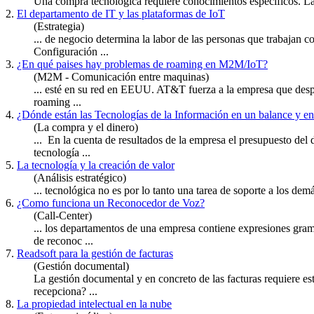
Una compra tecnologica requiere conocimientos especificos. L
2.
El departamento de IT y las plataformas de IoT
(Estrategia)
... de negocio determina la labor de las personas que trabajan 
Configuración ...
3.
¿En qué paises hay problemas de roaming en M2M/IoT?
(M2M - Comunicación entre maquinas)
... esté en su red en EEUU. AT&T fuerza a la empresa que despl
roaming ...
4.
¿Dónde están las Tecnologías de la Información en un balance y en
(La compra y el dinero)
... En la cuenta de resultados de la empresa el presupuesto del
tecnología ...
5.
La tecnología y la creación de valor
(Análisis estratégico)
... tecnológica no es por lo tanto una tarea de soporte a los dem
6.
¿Como funciona un Reconocedor de Voz?
(Call-Center)
... los
departamento
s de una empresa contiene expresiones grama
de reconoc ...
7.
Readsoft para la gestión de facturas
(Gestión documental)
La gestión documental y en concreto de las facturas requiere es
recepciona? ...
8.
La propiedad intelectual en la nube