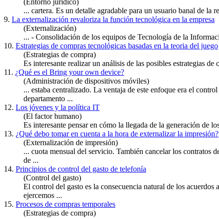
(Entorno jurídico)
... cartera. Es un detalle agradable para un usuario banal de la 
9.
La externalización revaloriza la función tecnológica en la empresa
(Externalización)
... - Consolidación de los equipos de Tecnología de la Informa
10.
Estrategias de compras tecnológicas basadas en la teoria del juego
(Estrategias de compra)
Es interesante realizar un análisis de las posibles estrategias de
11.
¿Qué es el Bring your own device?
(Administración de dispositivos móviles)
... estaba centralizado. La ventaja de este enfoque era el contro
departamento
...
12.
Los jóvenes y la política IT
(El factor humano)
Es interesante pensar en cómo la llegada de la generación de los 
13.
¿Qué debo tomar en cuenta a la hora de externalizar la impresión?
(Externalización de impresión)
... cuota mensual del servicio. También cancelar los contratos 
de ...
14.
Principios de control del gasto de telefonía
(Control del gasto)
El control del gasto es la consecuencia natural de los acuerdo
ejercemos ...
15.
Procesos de compras temporales
(Estrategias de compra)