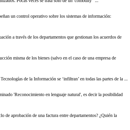
alizados. Pocas veces se trata solo de un 'comodity' ...
eñan un control operativo sobre los sistemas de información:
uación a través de los
departamento
s que gestionan los acuerdos de
oducción misma de los bienes (salvo en el caso de una empresa de
cnologías de la Información se ‘infiltran’ en todas las partes de la ...
inado 'Reconocimiento en lenguaje natural', es decir la posibilidad
iclo de aprobación de una factura entre
departamento
s? ¿Quién la