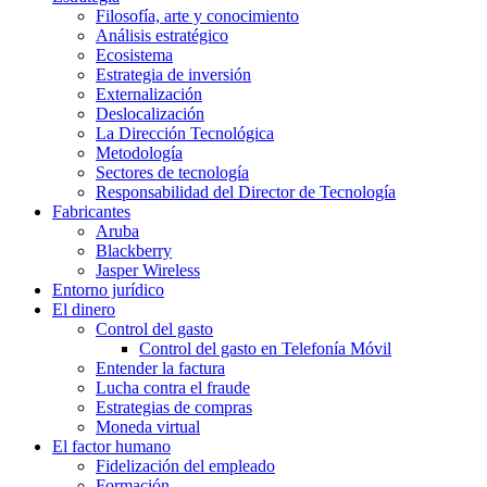
Filosofía, arte y conocimiento
Análisis estratégico
Ecosistema
Estrategia de inversión
Externalización
Deslocalización
La Dirección Tecnológica
Metodología
Sectores de tecnología
Responsabilidad del Director de Tecnología
Fabricantes
Aruba
Blackberry
Jasper Wireless
Entorno jurídico
El dinero
Control del gasto
Control del gasto en Telefonía Móvil
Entender la factura
Lucha contra el fraude
Estrategias de compras
Moneda virtual
El factor humano
Fidelización del empleado
Formación