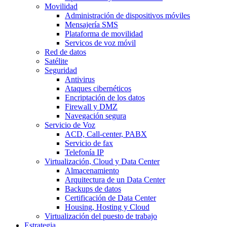
Movilidad
Administración de dispositivos móviles
Mensajería SMS
Plataforma de movilidad
Servicos de voz móvil
Red de datos
Satélite
Seguridad
Antivirus
Ataques cibernéticos
Encriptación de los datos
Firewall y DMZ
Navegación segura
Servicio de Voz
ACD, Call-center, PABX
Servicio de fax
Telefonía IP
Virtualización, Cloud y Data Center
Almacenamiento
Arquitectura de un Data Center
Backups de datos
Certificación de Data Center
Housing, Hosting y Cloud
Virtualización del puesto de trabajo
Estrategia