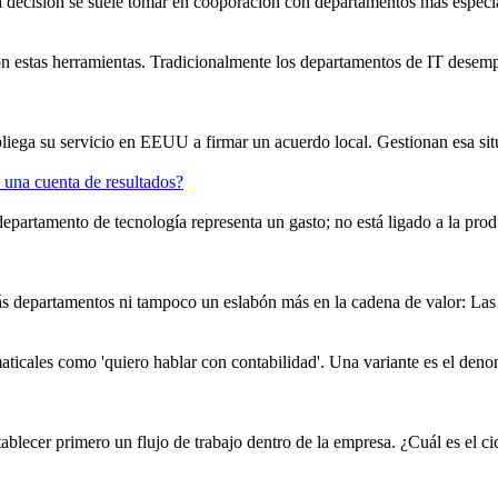
a decisión se suele tomar en cooporación con
departamento
s más especi
con estas herramientas. Tradicionalmente los
departamento
s de IT desemp
iega su servicio en EEUU a firmar un acuerdo local. Gestionan esa sit
 una cuenta de resultados?
departamento
de tecnología representa un gasto; no está ligado a la pr
ás
departamento
s ni tampoco un eslabón más en la cadena de valor: Las Te
ticales como 'quiero hablar con contabilidad'. Una variante es el denom
tablecer primero un flujo de trabajo dentro de la empresa. ¿Cuál es el c