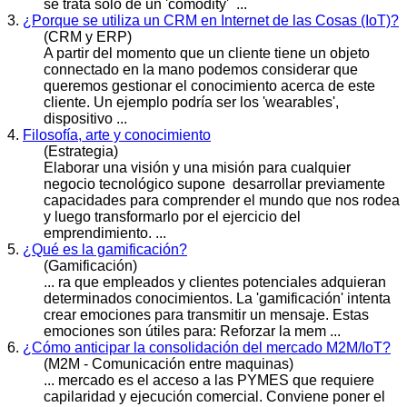
se trata solo de un 'comodity' ...
3.
¿Porque se utiliza un CRM en Internet de las Cosas (IoT)?
(CRM y ERP)
A partir del momento que un cliente tiene un objeto
connectado en la mano podemos considerar que
queremos gestionar el
conocimiento
acerca de este
cliente. Un ejemplo podría ser los 'wearables',
dispositivo ...
4.
Filosofía, arte y conocimiento
(Estrategia)
Elaborar una visión y una misión para cualquier
negocio tecnológico supone desarrollar previamente
capacidades para comprender el mundo que nos rodea
y luego transformarlo por el ejercicio del
emprendimiento. ...
5.
¿Qué es la gamificación?
(Gamificación)
... ra que empleados y clientes potenciales adquieran
determinados
conocimiento
s. La 'gamificación' intenta
crear emociones para transmitir un mensaje. Estas
emociones son útiles para: Reforzar la mem ...
6.
¿Cómo anticipar la consolidación del mercado M2M/IoT?
(M2M - Comunicación entre maquinas)
... mercado es el acceso a las PYMES que requiere
capilaridad y ejecución comercial. Conviene poner el