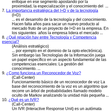
enfoque en ese segmento apostando por la
proximidad, la especialización y el
conocimiento
del ...
7.
La importancia estratégica del I+D y de la tecnología
(I+D)
... es el desarrollo de la tecnología y del
conocimiento
.
Hacen falta años para sacar un nuevo producto al
mercado fruto de un proyecto de I+D en la empresa. En
los siguientes años la empresa lidera el mercado ...
8.
¿Qué relación hay entre Tecnología y Competencia
esencial?
(Análisis estratégico)
... por ejemplo en el dominio de la opto-electrónica).
Sin embargo las Tecnologías de la Información juega
un papel específico en un aspecto fundamental de las
competencias esenciales: La gestión del
conocimiento
. ...
9.
¿Como funciona un Reconocedor de Voz?
(Call-Center)
Funcionamiento básico de un reconocedor de voz La
base del re
conocimiento
de la voz es un algoritmo que
recorre un árbol de probabilidades llamado modelo
oculto de Markov analizando la unidad más pequeña ...
10.
¿Qué es un IVR?
(Call-Center)
Un IVR (Interactive Response Unit) es un autómata