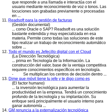
que responde a una llamada e interactúa con el
usuario mediante re
conocimiento
de voz o tonos. Las
locuciones son grabadas previamente o procesadas
en ...
11.
Readsoft para la gestión de facturas
(Gestión documental)
... como Oracle o SAP? Readsoft es una solución
bastante extendida y muy especializada en esa
materia. Permite como todas las soluciones de este
tipo realizar un trabajo de re
conocimiento
automático
sobre ...
12.
Todo el mundo es Jefecillo digital con el Cloud
(La Dirección Tecnológica)
... prima en Tecnología de la Información. La
construcción del valor, base de la ventaja competitiva
requiere
conocimiento
s específicos en tecnología.
- Se multiplican los centros de decisión dentro ...
13.
Dime que móvil tiene tu jefe y te digo como es
(El factor humano)
... la inversión tecnológica para aumentar la
productividad en la empresa. Tendrá un
conocimiento
profundo de la tecnología y su implantación. Su
enfoque será principalmente el usuario interno para
ganar autonomía ...
14.
GM renuncia a la externalización tecnológica