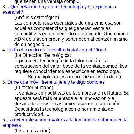
que tienen una ventaja comp ...
3.
¿Qué relación hay entre Tecnología y Competencia
esencial?
(Análisis estratégico)
Las competencias esenciales de una empresa son
aquellas competencias que generan ventajas
competitiva
s en un mercado determinado. Son como el
ADN de una empresa y pertenecen al corazón mismo
de su negocio. ...
4.
Todo el mundo es Jefecillo digital con el Cloud
(La Dirección Tecnológica)
... prima en Tecnología de la Información. La
construcción del valor, base de la ventaja
competitiva
requiere conocimientos específicos en tecnología.
- Se multiplican los centros de decisión dentro ...
5.
Dime que móvil tiene tu jefe y te digo como es
(El factor humano)
... ventajas
competitiva
s de la empresa en el futuro. Su
apuesta será más orientada a la innovación y el
desarrollo de sistemas novedosos de información.
Descuidará la tecnología como herramienta de
productividad. ...
6.
La externalización revaloriza la función tecnológica en la
empresa
(Externalización)