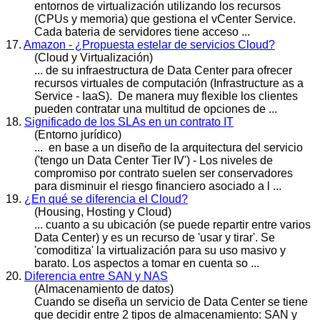
entornos de virtualización utilizando los recursos
(CPUs y memoria) que gestiona el v
Center
Service.
Cada bateria de servidores tiene acceso ...
17.
Amazon - ¿Propuesta estelar de servicios Cloud?
(Cloud y Virtualización)
... de su infraestructura de Data
Center
para ofrecer
recursos virtuales de computación (Infrastructure as a
Service - IaaS). De manera muy flexible los clientes
pueden contratar una multitud de opciones de ...
18.
Significado de los SLAs en un contrato IT
(Entorno jurídico)
... en base a un diseño de la arquitectura del servicio
('tengo un Data
Cente
r Tier IV') - Los niveles de
compromiso por contrato suelen ser conservadores
para disminuir el riesgo financiero asociado a l ...
19.
¿En qué se diferencia el Cloud?
(Housing, Hosting y Cloud)
... cuanto a su ubicación (se puede repartir entre varios
Data
Center
) y es un recurso de 'usar y tirar'. Se
'comoditiza' la virtualización para su uso masivo y
barato. Los aspectos a tomar en cuenta so ...
20.
Diferencia entre SAN y NAS
(Almacenamiento de datos)
Cuando se diseña un servicio de Data
Center
se tiene
que decidir entre 2 tipos de almacenamiento: SAN y