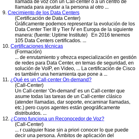
llamada de voz con un Call-
center
o a un centro de
llamada para ayudar a la persona al otro ...
9.
Crecimiento de los Data Centers
(Certificación de Data Center)
Gráficamente podemos representar la evolución de los
Data
Center
Tier III y Tier IV en Europa de la siguiente
manera: (fuente: Uptime Institute) En 2016 tenemos
105 Data Centers certificados. ...
10.
Certificaciones técnicas
(Formación)
... de enrutamiento y ofrezca especialización en gestión
de redes para Data
Center
, en temas de seguridad, en
solución de VoIP, en Video, ... La certificación de Cisco
es también una herramienta que pone a ...
11.
¿Qué es un Call-center On-demand?
(Call-Center)
Un Call-
center
‘On-demand’ es un Call-center que
asume todas las tareas de un Call-center clásico
(atender llamadas, dar soporte, encaminar llamadas,
etc.) pero cuyos agentes están geográficamente
distribuidos. ...
12.
¿Como funciona un Reconocedor de Voz?
(Call-Center)
... r cualquier frase sin a priori conocer lo que puede
decir una persona. Ámbitos de aplicación del