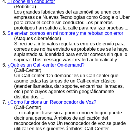
4.
El coche sin conductor
(Robótica)
Los grandes fabricantes del automóvil se unen con
empresas de Nuevas Tecnologías como Google o Uber
para crear el coche sin conductor. Los primeros
prototipos han salido a la
call
e para realizar pruebas ...
5.
Se envian correos en mi nombre y me rebotan con error
(Ataques cibernéticos)
Si recibe a intervalos regulares errores de envío para
correos que no ha enviado es probable que se le haya
suplantado su identidad para enviar correos sin que lo
supiera: This message was created automati
call
y ...
6.
¿Qué es un Call-center On-demand?
(Call-Center)
Un
Call
-center ‘On-demand’ es un Call-center que
asume todas las tareas de un Call-center clásico
(atender llamadas, dar soporte, encaminar llamadas,
etc.) pero cuyos agentes están geográficamente
distribuidos. ...
7.
¿Como funciona un Reconocedor de Voz?
(Call-Center)
... r cualquier frase sin a priori conocer lo que puede
decir una persona. Ámbitos de aplicación del
reconocedor de voz Un reconocedor de voz se puede
utilizar en los siguientes ámbitos:
Call
-Center ...