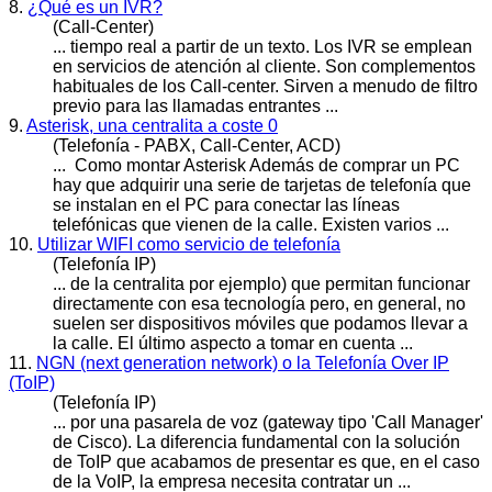
8.
¿Qué es un IVR?
(Call-Center)
... tiempo real a partir de un texto. Los IVR se emplean
en servicios de atención al cliente. Son complementos
habituales de los
Call
-center. Sirven a menudo de filtro
previo para las llamadas entrantes ...
9.
Asterisk, una centralita a coste 0
(Telefonía - PABX, Call-Center, ACD)
... Como montar Asterisk Además de comprar un PC
hay que adquirir una serie de tarjetas de telefonía que
se instalan en el PC para conectar las líneas
telefónicas que vienen de la
call
e. Existen varios ...
10.
Utilizar WIFI como servicio de telefonía
(Telefonía IP)
... de la centralita por ejemplo) que permitan funcionar
directamente con esa tecnología pero, en general, no
suelen ser dispositivos móviles que podamos llevar a
la
call
e. El último aspecto a tomar en cuenta ...
11.
NGN (next generation network) o la Telefonía Over IP
(ToIP)
(Telefonía IP)
... por una pasarela de voz (gateway tipo
'Cal
l Manager'
de Cisco). La diferencia fundamental con la solución
de ToIP que acabamos de presentar es que, en el caso
de la VoIP, la empresa necesita contratar un ...