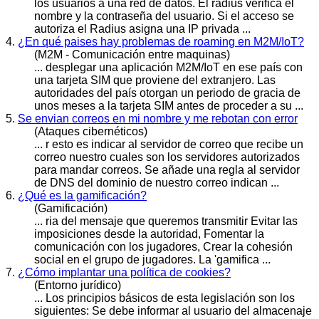
los usuarios a una red de datos. El radius verifica el
nombre y la contraseña del usuario. Si el acceso se
autor
iza el Radius asigna una IP privada ...
4.
¿En qué paises hay problemas de roaming en M2M/IoT?
(M2M - Comunicación entre maquinas)
... desplegar una aplicación M2M/IoT en ese país con
una tarjeta SIM que proviene del extranjero. Las
autor
idades del país otorgan un periodo de gracia de
unos meses a la tarjeta SIM antes de proceder a su ...
5.
Se envian correos en mi nombre y me rebotan con error
(Ataques cibernéticos)
... r esto es indicar al servidor de correo que recibe un
correo nuestro cuales son los servidores
autor
izados
para mandar correos. Se añade una regla al servidor
de DNS del dominio de nuestro correo indican ...
6.
¿Qué es la gamificación?
(Gamificación)
... ria del mensaje que queremos transmitir Evitar las
imposiciones desde la
autor
idad, Fomentar la
comunicación con los jugadores, Crear la cohesión
social en el grupo de jugadores. La 'gamifica ...
7.
¿Cómo implantar una política de cookies?
(Entorno jurídico)
... Los principios básicos de esta legislación son los
siguientes: Se debe informar al usuario del almacenaje