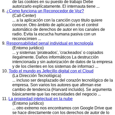
de las cookies en su puesto de trabajo Debe
autor
izarlo explícatamente. El internauta tiene ...
8.
¿Como funciona un Reconocedor de Voz?
(Call-Center)
... a la aplicación con la canción cuyo titulo quiere
conocer. Otro ámbito de aplicación es el control
automático de derechos de
autor
en los canales de
radio. Evita la escucha humana pasiva con un
reconocimien ...
9.
Responsabilidad penal individual en tecnología
(Entorno jurídico)
... y sistemas 'pirateados', 'crackeados' o copiados
ilegalmente. Daños informáticos La destrucción
intencionada y si
n aut
orización de datos de la empresa
y de los clientes en los sistemas de informaci ...
10.
Todo el mundo es Jefecillo digital con el Cloud
(La Dirección Tecnológica)
... incluso ser desplazado del corazón tecnológico de la
empresa. Son varios los
autor
es que afirman ese
cambio de tendencia (Harvard incluido). Se argumenta
básicamente que las necesidades del negocio ...
11.
La propiedad intelectual en la nube
(Entorno jurídico)
... otro extremo nos encontramos con Google Drive que
se hace directamente con los derechos de
autor
de lo