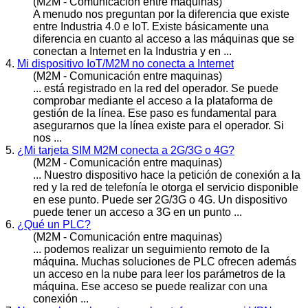
(M2M - Comunicación entre maquinas)
A menudo nos preguntan por la diferencia que existe
entre Industria 4.0 e IoT. Existe básicamente una
diferencia en cuanto al
acceso
a las máquinas que se
conectan a Internet en la Industria y en ...
4.
Mi dispositivo IoT/M2M no conecta a Internet
(M2M - Comunicación entre maquinas)
... está registrado en la red del operador. Se puede
comprobar mediante el
acceso
a la plataforma de
gestión de la línea. Ese paso es fundamental para
asegurarnos que la línea existe para el operador. Si
nos ...
5.
¿Mi tarjeta SIM M2M conecta a 2G/3G o 4G?
(M2M - Comunicación entre maquinas)
... Nuestro dispositivo hace la petición de conexión a la
red y la red de telefonía le otorga el servicio disponible
en ese punto. Puede ser 2G/3G o 4G. Un dispositivo
puede tener un
acceso
a 3G en un punto ...
6.
¿Qué un PLC?
(M2M - Comunicación entre maquinas)
... podemos realizar un seguimiento remoto de la
máquina. Muchas soluciones de PLC ofrecen además
un
acceso
en la nube para leer los parámetros de la
máquina. Ese acceso se puede realizar con una
conexión ...