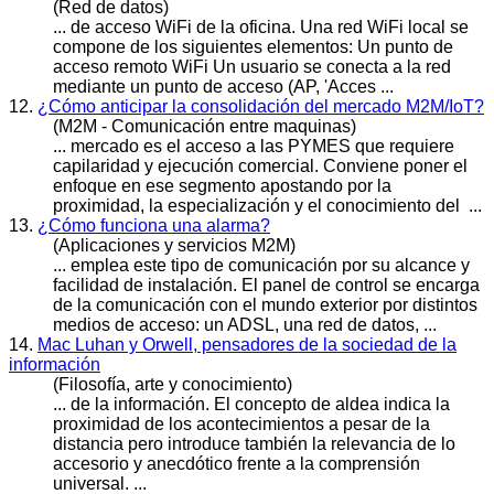
(Red de datos)
... de
acceso
WiFi de la oficina. Una red WiFi local se
compone de los siguientes elementos: Un punto de
acceso remoto WiFi Un usuario se conecta a la red
mediante un punto de acceso (AP, 'Acces ...
12.
¿Cómo anticipar la consolidación del mercado M2M/IoT?
(M2M - Comunicación entre maquinas)
... mercado es el
acceso
a las PYMES que requiere
capilaridad y ejecución comercial. Conviene poner el
enfoque en ese segmento apostando por la
proximidad, la especialización y el conocimiento del ...
13.
¿Cómo funciona una alarma?
(Aplicaciones y servicios M2M)
... emplea este tipo de comunicación por su alcance y
facilidad de instalación. El panel de control se encarga
de la comunicación con el mundo exterior por distintos
medios de
acceso
: un ADSL, una red de datos, ...
14.
Mac Luhan y Orwell, pensadores de la sociedad de la
información
(Filosofía, arte y conocimiento)
... de la información. El concepto de aldea indica la
proximidad de los acontecimientos a pesar de la
distancia pero introduce también la relevancia de lo
acceso
rio y anecdótico frente a la comprensión
universal. ...