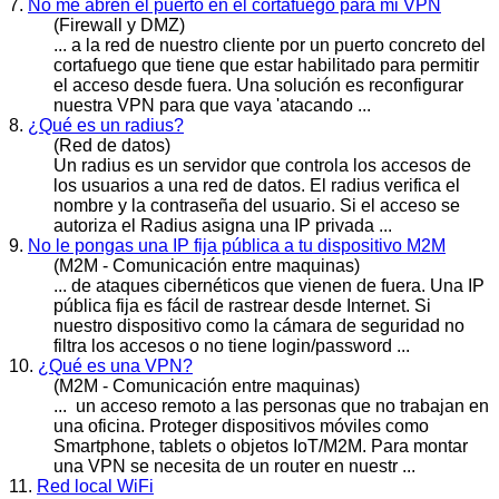
7.
No me abren el puerto en el cortafuego para mi VPN
(Firewall y DMZ)
... a la red de nuestro cliente por un puerto concreto del
cortafuego que tiene que estar habilitado para permitir
el
acceso
desde fuera. Una solución es reconfigurar
nuestra VPN para que vaya 'atacando ...
8.
¿Qué es un radius?
(Red de datos)
Un radius es un servidor que controla los
acceso
s de
los usuarios a una red de datos. El radius verifica el
nombre y la contraseña del usuario. Si el acceso se
autoriza el Radius asigna una IP privada ...
9.
No le pongas una IP fija pública a tu dispositivo M2M
(M2M - Comunicación entre maquinas)
... de ataques cibernéticos que vienen de fuera. Una IP
pública fija es fácil de rastrear desde Internet. Si
nuestro dispositivo como la cámara de seguridad no
filtra los
acceso
s o no tiene login/password ...
10.
¿Qué es una VPN?
(M2M - Comunicación entre maquinas)
... un
acceso
remoto a las personas que no trabajan en
una oficina. Proteger dispositivos móviles como
Smartphone, tablets o objetos IoT/M2M. Para montar
una VPN se necesita de un router en nuestr ...
11.
Red local WiFi