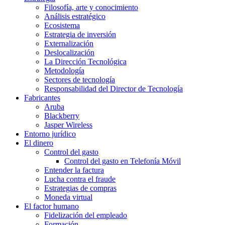
Filosofía, arte y conocimiento
Análisis estratégico
Ecosistema
Estrategia de inversión
Externalización
Deslocalización
La Dirección Tecnológica
Metodología
Sectores de tecnología
Responsabilidad del Director de Tecnología
Fabricantes
Aruba
Blackberry
Jasper Wireless
Entorno jurídico
El dinero
Control del gasto
Control del gasto en Telefonía Móvil
Entender la factura
Lucha contra el fraude
Estrategias de compras
Moneda virtual
El factor humano
Fidelización del empleado
Formación