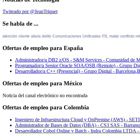
Twiteado por @JeanTriquet
Se habla de ...
atención
cliente
afaria
delito
Comunicaciones
Unificadas
ITIL
matar
conflicto
re
Ofertas de empleo para España
Administrador/a DB2 z/OS - S&M Services - Comunidad de M
Programador/a Senior Oracle SOA/OSB (Remoto) - Grupo Dig
Desarrollador/a C++ (Presencial) - Grupo Digital - Barcelona
Ofertas de empleo para México
Noticia del canal electrónico no encontrada
Ofertas de empleo para Colombia
Ingeniero de Infraestructura Cloud y OnPremise (AWS) - SETI
Administrador de Bases de Datos (DBA) - CS3 SAS - Barranqui
Desarrollador Cobol Online y Batch - Indra Colombia LTDA -