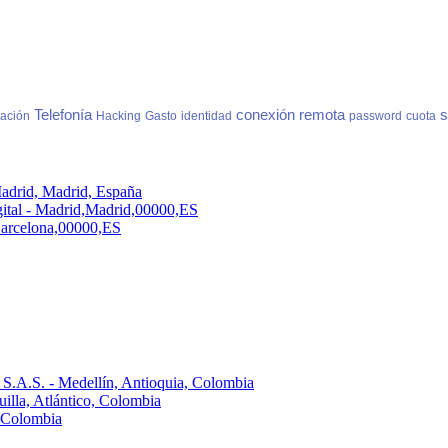
Telefonía
conexión
remota
s
lación
Hacking
Gasto
identidad
password
cuota
adrid, Madrid, España
ital - Madrid,Madrid,00000,ES
,Barcelona,00000,ES
 S.A.S. - Medellín, Antioquia, Colombia
lla, Atlántico, Colombia
 Colombia