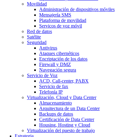
Movilidad
Administración de dispositivos móviles
Mensajería SMS
Plataforma de movilidad
Servicos de voz móvil
Red de datos
Satélite
Seguridad
Antivirus
Ataques cibernéticos
Encriptación de los datos
Firewall y DMZ
Navegación segura
Servicio de Voz
ACD, Call-center, PABX
Servicio de fax
Telefonía IP
Virtualización, Cloud y Data Center
Almacenamiento
Arquitectura de un Data Center
Backups de datos
Certificación de Data Center
Housing, Hosting y Cloud
Virtualización del puesto de trabajo
Estrategia