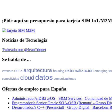
¡Pide aqui su presupuesto para tarjeta SIM IoT/M2M
Noticias de Tecnología
Twiteado por @JeanTriquet
Se habla de ...
arquitectura
externalización
vmware
housing
OPEX
emerging
te
datos
cloud
conectividad
comunicaciones
Ofertas de empleo para España
Administrador/a DB2 z/OS - S&M Services - Comunidad de M
Programador/a Senior Oracle SOA/OSB (Remoto) - Grupo Dig
Desarrollador/a C++ (Presencial) - Grupo Digital - Barcelona