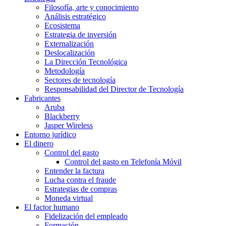
Filosofía, arte y conocimiento
Análisis estratégico
Ecosistema
Estrategia de inversión
Externalización
Deslocalización
La Dirección Tecnológica
Metodología
Sectores de tecnología
Responsabilidad del Director de Tecnología
Fabricantes
Aruba
Blackberry
Jasper Wireless
Entorno jurídico
El dinero
Control del gasto
Control del gasto en Telefonía Móvil
Entender la factura
Lucha contra el fraude
Estrategias de compras
Moneda virtual
El factor humano
Fidelización del empleado
Formación