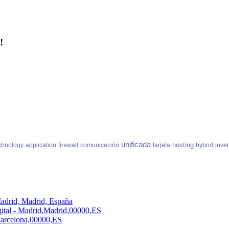
!
unificada
hosting
chnology
application
firewall
comunicación
tarjeta
hybrid
inve
adrid, Madrid, España
ital - Madrid,Madrid,00000,ES
,Barcelona,00000,ES