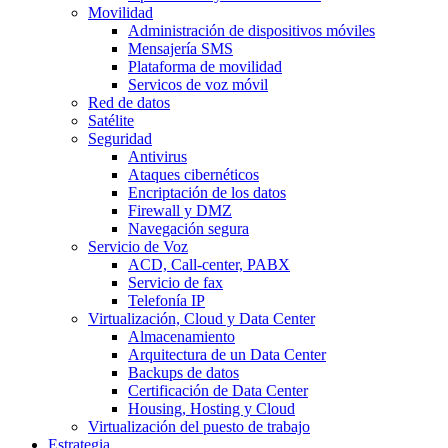
Movilidad
Administración de dispositivos móviles
Mensajería SMS
Plataforma de movilidad
Servicos de voz móvil
Red de datos
Satélite
Seguridad
Antivirus
Ataques cibernéticos
Encriptación de los datos
Firewall y DMZ
Navegación segura
Servicio de Voz
ACD, Call-center, PABX
Servicio de fax
Telefonía IP
Virtualización, Cloud y Data Center
Almacenamiento
Arquitectura de un Data Center
Backups de datos
Certificación de Data Center
Housing, Hosting y Cloud
Virtualización del puesto de trabajo
Estrategia