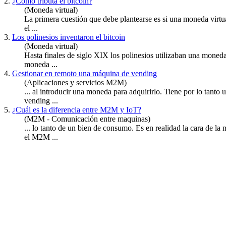
2.
¿Cómo tributa el bitcoin?
(Moneda virtual)
La primera cuestión que debe plantearse es si una
moneda
virtu
el ...
3.
Los polinesios inventaron el bitcoin
(Moneda virtual)
Hasta finales de siglo XIX los polinesios utilizaban una
moned
moneda ...
4.
Gestionar en remoto una máquina de vending
(Aplicaciones y servicios M2M)
... al introducir una
moneda
para adquirirlo. Tiene por lo tanto
vending ...
5.
¿Cuál es la diferencia entre M2M y IoT?
(M2M - Comunicación entre maquinas)
... lo tanto de un bien de consumo. Es en realidad la cara de l
el M2M ...